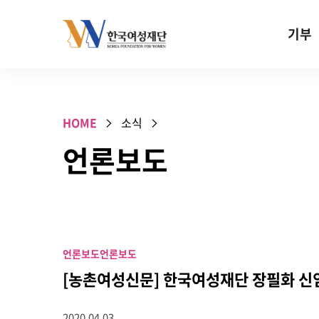
Skip to content
기부
기부안내
성평등 기
HOME
소식
W기금
언론보도
SOS 기
건강지원기
고사리손 
기업기부
언론보도
언론보도
특별기념일 
[농촌여성신문] 한국여성재단 장필화 신
2020.04.03