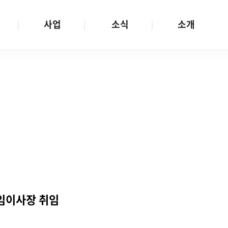
사업
소식
소개
사업 안내
W스토리
재단소개
금
성평등문화확산
공지/공모
연혁
여성인권보장
W뉴스레터
함께하는 사람들
금
여성임파워먼트
언론보도
투명경영
금
다양성존중과 돌봄사회
발행물
공간 대관
기금
대외협력
지난사업
기부
임이사장 취임