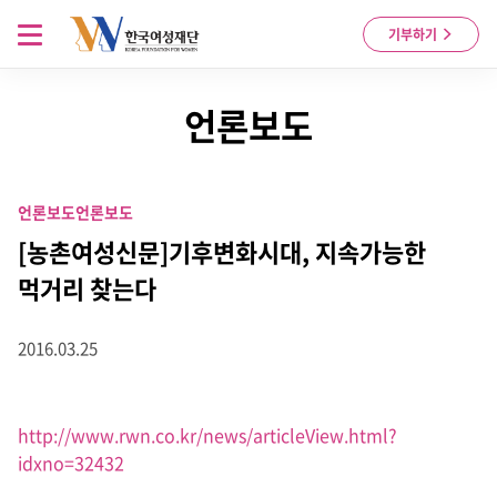
Skip to content
메뉴 열기
기부하기
언론보도
언론보도
언론보도
[농촌여성신문]기후변화시대, 지속가능한
먹거리 찾는다
2016.03.25
http://www.rwn.co.kr/news/articleView.html?
idxno=32432