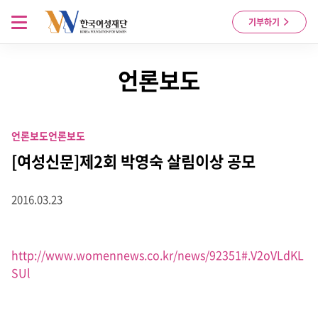
Skip to content
메뉴 열기
기부하기
언론보도
언론보도
언론보도
[여성신문]제2회 박영숙 살림이상 공모
2016.03.23
http://www.womennews.co.kr/news/92351#.V2oVLdKL
SUl