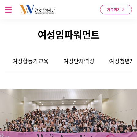
Skip to content
메뉴 열기
기부하기
여성임파워먼트
여성활동가교육
여성단체역량
여성청년자