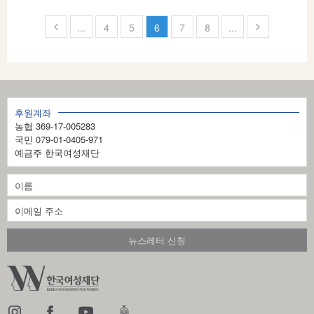
페
...
4
5
6
7
8
...
이
지
6
후원계좌
의
농협 369-17-005283
1
국민 079-01-0405-971
예금주 한국여성재단
2