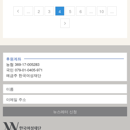
페
...
2
3
4
5
6
...
10
...
이
지
4
의
1
후원계좌
농협 369-17-005283
2
국민 079-01-0405-971
예금주 한국여성재단