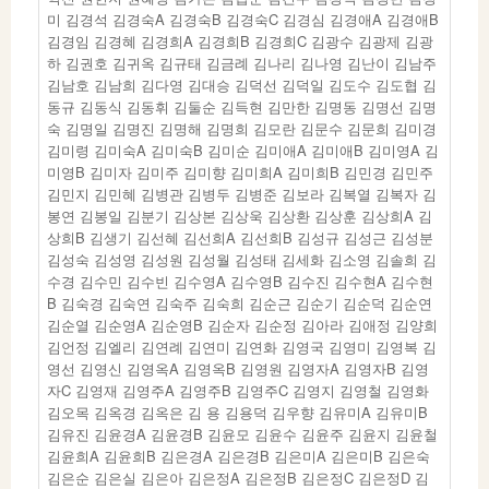
미 김경석 김경숙A 김경숙B 김경숙C 김경심 김경애A 김경애B
김경임 김경혜 김경희A 김경희B 김경희C 김광수 김광제 김광
하 김권호 김귀옥 김규태 김금례 김나리 김나영 김난이 김남주
김남호 김남희 김다영 김대승 김덕선 김덕일 김도수 김도협 김
동규 김동식 김동휘 김둘순 김득현 김만한 김명동 김명선 김명
숙 김명일 김명진 김명해 김명희 김모란 김문수 김문희 김미경
김미령 김미숙A 김미숙B 김미순 김미애A 김미애B 김미영A 김
미영B 김미자 김미주 김미향 김미희A 김미희B 김민경 김민주
김민지 김민혜 김병관 김병두 김병준 김보라 김복열 김복자 김
봉연 김봉일 김분기 김상본 김상욱 김상환 김상훈 김상희A 김
상희B 김생기 김선혜 김선희A 김선희B 김성규 김성근 김성분
김성숙 김성영 김성원 김성월 김성태 김세화 김소영 김솔희 김
수경 김수민 김수빈 김수영A 김수영B 김수진 김수현A 김수현
B 김숙경 김숙연 김숙주 김숙희 김순근 김순기 김순덕 김순연
김순열 김순영A 김순영B 김순자 김순정 김아라 김애정 김양희
김언정 김엘리 김연례 김연미 김연화 김영국 김영미 김영복 김
영선 김영신 김영옥A 김영옥B 김영원 김영자A 김영자B 김영
자C 김영재 김영주A 김영주B 김영주C 김영지 김영철 김영화
김오목 김옥경 김옥은 김 용 김용덕 김우향 김유미A 김유미B
김유진 김윤경A 김윤경B 김윤모 김윤수 김윤주 김윤지 김윤철
김윤희A 김윤희B 김은경A 김은경B 김은미A 김은미B 김은숙
김은순 김은실 김은아 김은정A 김은정B 김은정C 김은정D 김