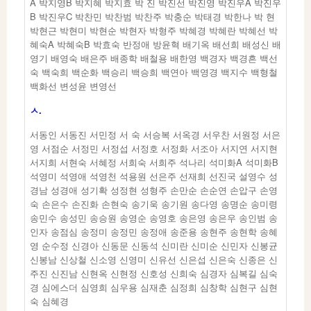
A 박지영B 박지혜 박지효 박 진 박진선 박진영 박진우A 박진우
B 박진우C 박찬민 박찬범 박찬주 박충순 박태경 박한나 박 현
박현근 박현미 박현순 박현자 박형주 박혜경 박혜란 박혜선 박
혜숙A 박혜숙B 박효숙 반정애 방윤혁 배기옥 배선희 배성신 배
영기 배영숙 배은주 배종학 배철용 배한영 백경자 백경흔 백선
숙 백숙희 백순화 백승리 백승희 백연아 백영경 백지수 백형철
백화선 변성윤 변영선
ㅅ.
서동인 서동진 서민정 서 숙 서승복 서옥경 서우찬 서원정 서은
영 서점순 서정민 서정섭 서정호 서정화 서조아 서지연 서지현
서지희 서현숙 서혜정 서희숙 서희주 석나리 석미화A 석미화B
석영미 석영애 석영천 석용원 선은주 선재희 선진국 설영수 성
경남 성경애 성기확 성정현 성형주 손만순 손순연 손압구 손영
숙 손은수 손진화 손현숙 송기욱 송기원 송다영 송명순 송미령
송민수 송성민 송승원 송영순 송영호 송은영 송은우 송인범 송
인자 송점심 송정미 송정민 송정애 송준용 송현주 송현학 송혜
영 순수정 신경아 신동문 신동석 신미란 신미순 신민자 신봉균
신봉남 신상철 신소영 신영미 신유선 신은섭 신은숙 신종은 신
주진 신진남 신현옥 신현정 신호성 신희숙 심경자 심복길 심숙
경 심에스더 심영희 심우용 심재춘 심정희 심창학 심현구 심현
숙 심혜경