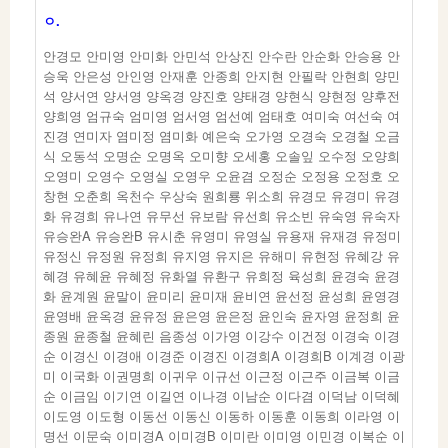
ㅇ.
안경모 안미영 안미화 안민석 안상진 안수란 안순화 안승용 안
승욱 안은성 안인영 안재훈 안종희 안지현 안필락 안현희 양민
석 양서연 양서영 양옥경 양진호 양태경 양현식 양현정 양후전
양희영 엄규숙 엄미영 엄서영 엄선예 엄태호 여미숙 여선숙 여
진경 연미자 염미정 염미화 예은숙 오가영 오경숙 오경철 오금
식 오동석 오명순 오명옥 오미향 오세홍 오솔잎 오수정 오양희
오영미 오영수 오영실 오영우 오윤겸 오정순 오정용 오정호 오
창현 오춘희 옥천수 우상숙 원희룡 위소희 유경모 유경미 유경
화 유경희 유나연 유무선 유보람 유선희 유소빈 유숙영 유숙자
유승완A 유승완B 유시춘 유영미 유영실 유용재 유재경 유정미
유정신 유정원 유정희 유지영 유지은 유해미 유현정 유혜강 유
혜경 유혜윤 유혜정 유화열 유환구 유희정 육성희 윤경숙 윤경
화 윤계원 윤말이 윤미리 윤미재 윤비연 윤선정 윤성희 윤영경
윤영배 윤옥경 윤유정 윤은영 윤은정 윤인숙 윤자영 윤정희 윤
종원 윤종철 윤혜린 음종성 이가영 이강수 이건정 이경숙 이경
순 이경신 이경애 이경준 이경진 이경희A 이경희B 이계경 이광
미 이국화 이권명희 이귀우 이규선 이근정 이근주 이금복 이금
순 이금임 이기연 이길연 이나경 이남순 이다겸 이덕남 이덕혜
이도영 이도형 이동선 이동신 이동하 이동훈 이동희 이라영 이
명선 이문숙 이미경A 이미경B 이미란 이미영 이민경 이복순 이