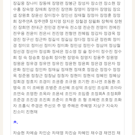
장길웅 장나미 장동애 장명련 장봉근 장성자 장소연 장소현 장
수홍 장숙영 장애희 장연진 장연화 장영미 장영아 장영임 장요
셉 장원호 장윤선 장이정수 장인선 장재철 장정아 장정훈 장정
희 장주연A 장주연B 장지영 장지은 장철경 장필화 장혁재 장현
진 장희연 전대근 전민경 전부숙 전소영 전순천 전영미 전예진
전우용 전윤미 전은서 전진영 전형연 전혜림 정강자 정경옥 정
경진 정구선 정근하 정길석 정길심 정다정 정도균 정란희 정미
경 정미모 정미선 정미자 정미화 정민성 정민수 정삼여 정상철
정선경 정선아 정성화 정세은 정소영 정 솔 정수미 정수진 정수
희 정 숙 정승호 정승희 정아현 정영숙 정영지 정용주 정원영
정원윤 정유경 정유연 정유진 정윤헌 정윤희 정은경 정은자 정
은화 정인섭 정인하 정재실 정재현 정재호 정점순 정정수 정정
옥 정준원 정창근 정창남 정청자 정현미 정현석 정혜민 정혜상
정회경 정효지 조경미 조권중 조규원 조기한 조나연 조동환 조
명숙 조 미 조배원 조병준 조선혜 조성덕 조성민 조성희 조아라
조연숙 조영한 조옥라 조윤세 조인자 조임중 조정희A 조정희B
조준경 조진경 조진희 조춘이 조혁종 조 형 조혜련 조호정 조화
자 조흥식 주경은 주선모 주 영 주해은 주혜명 지상구 지숙자
진소미 진현채
ㅊ.
차승현 차예송 차인순 차재명 차진승 차혜민 채수경 채연진 채