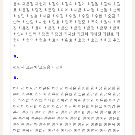
용석 채은경 채현자 최경수 최경숙 최경애 최경일 최광식 최권
호 최동길 최명진 최문영 최미애 최새은 최서영 최선열 최선화
최성민 최성철 최세훈 최수경 최수원 최수정 최수현 최순금 최
순복 최순임 최시현 최양호 최영욱 최영준 최옥숙 최원석 최유
경 최유진 최윤미 최은경 최은순 최은영 최은정 최은주 최은희
최인이최인혁 최정윤 최정인 최지선 최진희 최태진 최현호 최
형미 최형숙 최형철 최호식 최환호 최효정 최효진 최희경 추연
식
ㅍ.
편민자 표근혜/표일용 피선희
ㅎ.
하미선 하민정 하순원 하영선 하자운 한명희 한미정 한선희 한
송이 한수빈 한영애 한옥연 한용호 한일순 한정연 한정욱 한정
의 한진희 한창호 한태희 한혜경 한혜린 함영진 허목화 허미영
허선이 허선희 허소연 허소정 허신학 허윤희 허은실 허해영 현
준식 홍기태 홍미리 홍미선 홍미정 홍미희 홍상욱 홍석보 홍석
준 홍성혜 홍순웅 홍승택 홍영애 홍영희 홍예영 홍예진 홍은희
홍인숙 홍정아 홍주연 홍지민 홍지연 홍진선 홍춘희 홍현옥 홍
현희 홍혜정 홍희정 황경주 황나래 황미영 황병덕 황서영 황선