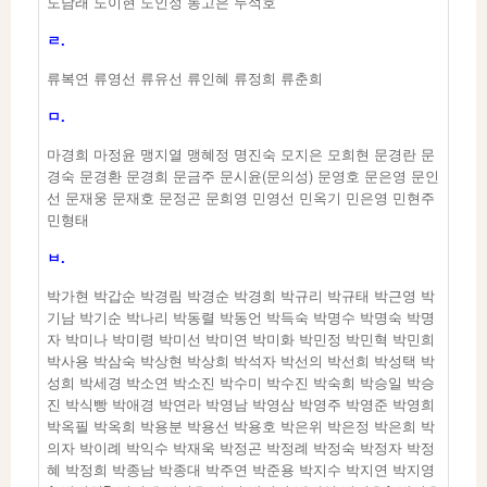
도남래 도이현 도인정 동고은 두석호
ㄹ.
류복연 류영선 류유선 류인혜 류정희 류춘희
ㅁ.
마경희 마정윤 맹지열 맹혜정 명진숙 모지은 모희현 문경란 문
경숙 문경환 문경희 문금주 문시윤(문의성) 문영호 문은영 문인
선 문재웅 문재호 문정곤 문희영 민영선 민옥기 민은영 민현주
민형태
ㅂ.
박가현 박갑순 박경림 박경순 박경희 박규리 박규태 박근영 박
기남 박기순 박나리 박동렬 박동언 박득숙 박명수 박명숙 박명
자 박미나 박미령 박미선 박미연 박미화 박민정 박민혁 박민희
박사용 박삼숙 박상현 박상희 박석자 박선의 박선희 박성택 박
성희 박세경 박소연 박소진 박수미 박수진 박숙희 박승일 박승
진 박식빵 박애경 박연라 박영남 박영삼 박영주 박영준 박영희
박옥필 박옥희 박용분 박용선 박용호 박은위 박은정 박은희 박
의자 박이례 박익수 박재욱 박정곤 박정례 박정숙 박정자 박정
혜 박정희 박종남 박종대 박주연 박준용 박지수 박지연 박지영