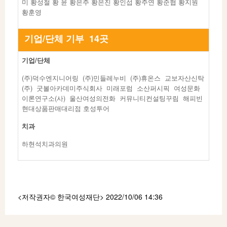
미 황성철 황 윤 황은주 황은진 황인섭 황주연 황준협 황지원
황훈영
기업/단체 기부 14곳
기업/단체
(주)덕수엔지니어링 (주)민들레누비 (주)휴온스 교보자산신탁
(주) 굿볼아카데미주식회사 미래포럼 소산퍼시픽 여성문화
이론연구소(사) 울산여성의전화 커뮤니티컨설팅꾸림 해피빈
현대상품판매대리점 호성투어
치과
하현석치과의원
<저작권자© 한국여성재단
> 2022/10/06 14:36