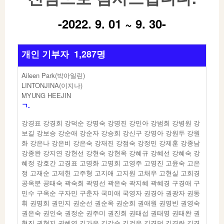
-2022. 9. 01 ~ 9. 30-
개인 기부자 1,287명
Aileen Park(박아일린)
LINTONJINA(이지나)
MYUNG HEEJIN
ㄱ.
강경표 강경희 강덕순 강명숙 강명진 강민아 강범희 강병원 강
보길 강보승 강순애 강순자 강승희 강신구 강영아 강원두 강원
화 강은나 강은비 강은숙 강재진 강점숙 강정민 강제훈 강종남
강종완 강지연 강현선 강현숙 강현옥 강혜규 강혜선 강혜숙 강
혜정 강호간 고경표 고명화 고명희 고영주 고영진 고윤숙 고은
정 고재순 고제헌 고주형 고지애 고지원 고채우 고현실 고희경
공옥분 공태숙 곽숙희 곽영선 곽은숙 곽지혜 곽혜경 구경애 구
민수 구옥순 구자민 구춘자 국미애 국영자 권경아 권광자 권동
휘 권명희 권민지 권순선 권순옥 권순희 권애원 권영빈 권영숙
권은숙 권인숙 권정순 권주미 권진희 권태섭 권태영 권태완 권
혁진 권현지 권혜영 김가은 김갑순 김건우 김경덕 김경란 김경