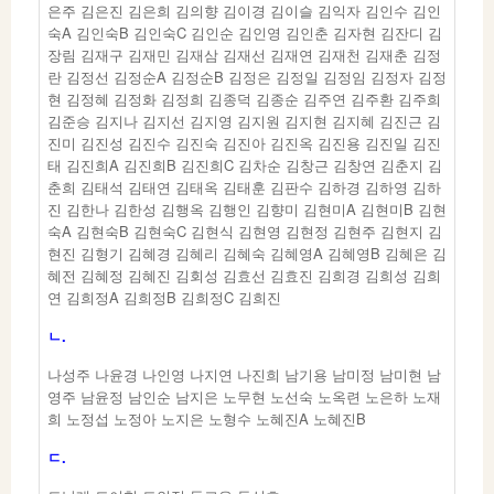
은주 김은진 김은희 김의향 김이경 김이슬 김익자 김인수 김인
숙A 김인숙B 김인숙C 김인순 김인영 김인춘 김자현 김잔디 김
장림 김재구 김재민 김재삼 김재선 김재연 김재천 김재춘 김정
란 김정선 김정순A 김정순B 김정은 김정일 김정임 김정자 김정
현 김정혜 김정화 김정희 김종덕 김종순 김주연 김주환 김주희
김준승 김지나 김지선 김지영 김지원 김지현 김지혜 김진근 김
진미 김진성 김진수 김진숙 김진아 김진옥 김진용 김진일 김진
태 김진희A 김진희B 김진희C 김차순 김창근 김창연 김춘지 김
춘희 김태석 김태연 김태옥 김태훈 김판수 김하경 김하영 김하
진 김한나 김한성 김행옥 김행인 김향미 김현미A 김현미B 김현
숙A 김현숙B 김현숙C 김현식 김현영 김현정 김현주 김현지 김
현진 김형기 김혜경 김혜리 김혜숙 김혜영A 김혜영B 김혜은 김
혜전 김혜정 김혜진 김회성 김효선 김효진 김희경 김희성 김희
연 김희정A 김희정B 김희정C 김희진
ㄴ.
나성주 나윤경 나인영 나지연 나진희 남기용 남미정 남미현 남
영주 남윤정 남인순 남지은 노무현 노선숙 노옥련 노은하 노재
희 노정섭 노정아 노지은 노형수 노혜진A 노혜진B
ㄷ.