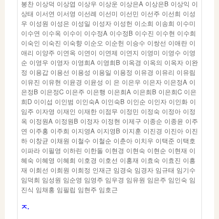
봉찬 이상덕 이상엽 이상우 이상운 이상은A 이상은B 이상익 이
상태 이서연 이서영 이선례 이선미 이선민 이선주 이선희 이성
우 이성원 이성은 이성일 이성자 이성헌 이소희 이송희 이수미
이수연 이수옥 이수이 이수정A 이수정B 이수진 이수현 이수희
이숙인 이숙진 이숙향 이순오 이순헌 이승수 이쌍선 이애란 이
애리 이양주 이연옥 이연이 이연제 이연지 이영미 이영수 이영
순 이영우 이영자 이영희A 이영희B 이옥경 이옥의 이옥자 이완
정 이용갑 이용선 이용성 이용일 이용정 이유경 이유리 이유림
이유진 이유현 이윤경 이윤성 이 은 이은우 이은자 이은정A 이
은정B 이은정C 이은주 이은행 이은희A 이은희B 이은희C 이은
희D 이이섭 이인범 이인숙A 이인숙B 이인순 이인자 이인화 이
임주 이자영 이재인 이재한 이점무 이정민 이정숙 이정아 이정
옥 이정원A 이정원B 이정자 이정현 이제구 이종순 이종윤 이주
연 이주홍 이주희 이지영A 이지영B 이지훈 이진경 이진아 이진
하 이창균 이채원 이철수 이철순 이춘아 이치우 이택준 이택호
이파라 이필영 이하린 이한돌 이현경 이현숙 이현순 이현재 이
혜숙 이혜영 이혜희 이호경 이호선 이홍재 이효숙 이효진 이흥
재 이희선 이희원 이희정 인재근 임경숙 임경자 임규태 임기수
임덕희 임성원 임순영 임영주 임우경 임유원 임은주 임인숙 임
진식 임채홍 임필립 임현주 임호근
ㅈ.