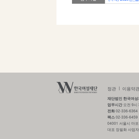
정관
이용약
재단법인 한국여성
업무시간
오전 9시 
전화
02-336-6364
팩스
02-336-645
04001 서울시 마
대표 장필화
사업자등