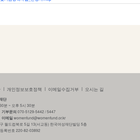
관
개인정보보호정책
이메일수집거부
오시는 길
재단
30분 ~ 오후 5시 30분
기부문의
070-5129-5442 / 5447
9
이메일
womenfund@womenfund.or.kr
포구 월드컵북로 5길 13(서교동) 한국여성재단빌딩 5층
록번호 220-82-03892