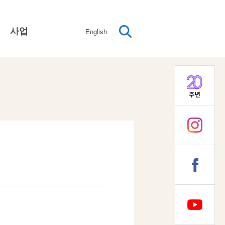
사업
English
성차별제도와 문화의 변화
여성기본인권보장
여성임파워먼트
다양성존중과 돌봄사회
대외협력 / 네트워크