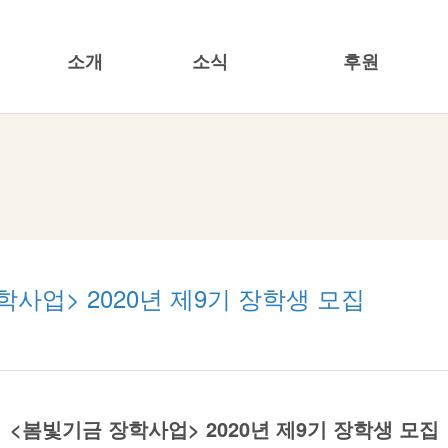
소개
소식
후원
한국여성재단
공지/공모사항
캠페인
기관소개
재단소식
특정명의기금
투명경영
뉴스레터
기업사회공헌
20주년
언론보도/보도자료
소식지/발행물
학사업> 2020년 제9기 장학생 모집
<봄빛기금 장학사업> 2020년 제9기 장학생 모집