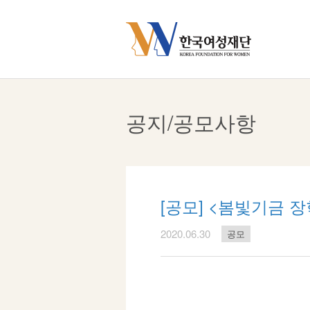
Skip
to
content
공지/공모사항
[공모] <봄빛기금 장
2020.06.30
공모