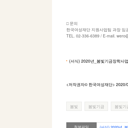
□ 문의
한국여성재단 지원사업팀 과장 임공주
TEL. 02-336-6389 / E-mail. wero
(서식) 2020년_봄빛기금장학사
<저작권자© 한국여성재단
> 2020/
봄빛
봄빛기금
봄빛기
첨부파일
(서식) 2020년