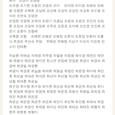
회사 조경미 조권중
조규원 조기한 조동찬 조명숙 조미 조미래 조미영 조배숙 조배
원 조병준 조복희 조상래 조선혜 조성덕 조성민 조성희 조수용 조
아라 조연숙 조영란
조영한 조영희 조옥라 조완기 조용남 조윤세 조윤진 조인자 조임
중 조정숙 조정하 조정희 조주은 조준경 조지혜 조진경 조진희 조
천기 조춘이 조항례
조혁종 조형 조혜련 조혜은 조혜정 조호석 조호정 조화자 조흥
식 주경은 주선숙 주영 주해은 주혜명 지상구 지숙자 지은희 진
소미 진태환
차승현 차예송 차재명 차주영 차철용 차효원 채수경 채연진 채연
화 채용석 채은경 채지연 천소연 천정배 천정윤 최경수 최경숙 최
경애 최경일 최경환
최광식 최권호 최길용 최덕희 최동길 최명진 최문영 최미애 최민
호 최보솜 최새은 최석준 최선아 최선열 최선화 최선희 최성민 최
성철 최세훈 최송실
최수경 최수원 최수정 최수현 최순금 최순복 최순옥 최순임 최시
현 최양호 최영아 최영욱 최영준 최운정 최원석 최원일 최유경 최
유진 최윤희 최은경
최은순 최은영 최은주 최은희 최인이 최인혁 최인형 최재숙 최정
규 최정수 최정인 최제윤 최지선 최진희 최태순 최태진 최행자 최
현주 최현호 최형미