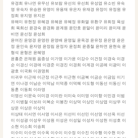
유경희 유나연 유무선 유보람 유선의 유선희 유성엽 유소빈 유숙
영 유숙자 유승완 유영미 유용재 유은자 유재경 유정미 유정원 유
정희 유지영 유지은
유해미 유현정 유혜경 유혜윤 유혜정 유화열 유환구 유희정 육성
희 육희선 윤경숙 윤경화 윤계원 윤만호 윤말이 윤미리 윤미재 윤
비연 윤선정 윤성희
윤여진 윤영경 윤영란 윤영배 윤영일 윤옥경 윤유정 윤은영 윤은
정 윤인숙 윤자영 윤정림 윤정자 윤정희 윤종철 윤하연 윤현숙 윤
형석 윤형은 윤혜영
윤흥준 은채원 음종성 이가영 이가윤 이강수 이건정 이경숙 이경
순 이경신 이경애 이경준 이경진 이경희 이계경 이공례 이광미 이
광호 이국화 이권명희
이귀우 이근재 이근정 이근주 이근현 이금복 이금순 이금임 이기
연 이나경 이남순 이덕남 이덕종 이덕혜 이도형 이동선 이동신 이
동훈 이동희 이라영
이명선 이문숙 이미경 이미란 이미숙 이미영 이미향 이민경 이범
기 이병철 이보라 이복순 이봉찬 이상덕 이상민 이상엽 이상우 이
상운 이상은 이상익
이상태 이서연 이서영 이서은 이선미 이선민 이선영 이선옥 이선
이 이성광 이성우 이성원 이성은 이성일 이성자 이성헌 이성호 이
소현 이소희 이송희
이수미 이수연 이수옥 이수이 이수정 이수진 이수행 이수현 이수