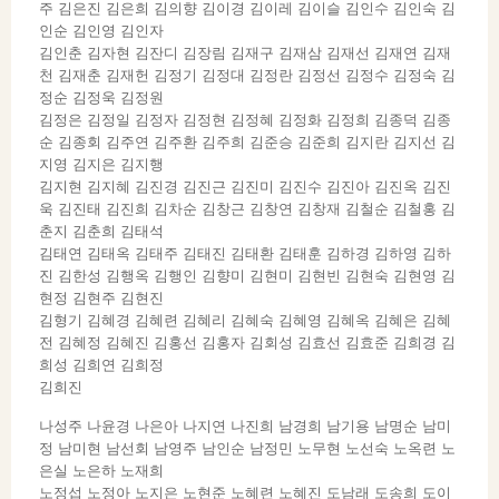
주 김은진 김은희 김의향 김이경 김이레 김이슬 김인수 김인숙 김
인순 김인영 김인자
김인춘 김자현 김잔디 김장림 김재구 김재삼 김재선 김재연 김재
천 김재춘 김재헌 김정기 김정대 김정란 김정선 김정수 김정숙 김
정순 김정욱 김정원
김정은 김정일 김정자 김정현 김정혜 김정화 김정희 김종덕 김종
순 김종회 김주연 김주환 김주희 김준승 김준희 김지란 김지선 김
지영 김지은 김지행
김지현 김지혜 김진경 김진근 김진미 김진수 김진아 김진옥 김진
욱 김진태 김진희 김차순 김창근 김창연 김창재 김철순 김철홍 김
춘지 김춘희 김태석
김태연 김태옥 김태주 김태진 김태환 김태훈 김하경 김하영 김하
진 김한성 김행옥 김행인 김향미 김현미 김현빈 김현숙 김현영 김
현정 김현주 김현진
김형기 김혜경 김혜련 김혜리 김혜숙 김혜영 김혜옥 김혜은 김혜
전 김혜정 김혜진 김홍선 김홍자 김회성 김효선 김효준 김희경 김
희성 김희연 김희정
김희진
나성주 나윤경 나은아 나지연 나진희 남경희 남기용 남명순 남미
정 남미현 남선회 남영주 남인순 남정민 노무현 노선숙 노옥련 노
은실 노은하 노재희
노정섭 노정아 노지은 노현준 노혜련 노혜진 도남래 도송희 도이