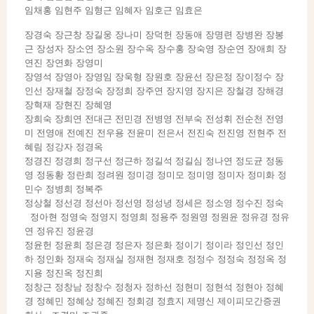
임채홍 임현주 임형근 임혜자 임호근 임효은
장경숙 장근창 장길웅 장나미 장덕헌 장동애 장명련 장병완 장봉
근 장성자 장소연 장소원 장수옥 장수홍 장숙영 장순연 장애희 장
연진 장연화 장영미
장영석 장영아 장영임 장욱형 장원호 장윤선 장은정 장이정수 장
인선 장재철 장정숙 장정희 장주연 장지영 장지은 장철경 장해경
장혁재 장현진 장혜영
장희숙 장희연 전대근 전민경 전병영 전부숙 전성휘 전순천 전영
미 전영애 전예진 전우용 전윤미 전은서 전진숙 전진영 전현주 전
혜림 정강자 정경옥
정경진 정경희 정구선 정근하 정길석 정길심 정나연 정도균 정동
영 정동황 정란희 정려원 정미경 정미모 정미영 정미자 정미화 정
민수 정병희 정복주
정상철 정선경 정선아 정선영 정성녕 정세은 정소영 정수진 정숙
정아현 정영숙 정영지 정영희 정용주 정원영 정원윤 정유경 정유
연 정유진 정윤경
정윤헌 정윤희 정은경 정은자 정은화 정이기 정이라 정인선 정인
하 정인화 정재숙 정재실 정재현 정재호 정정수 정정숙 정정옥 정
지용 정진옥 정진희
정창근 정창남 정창수 정청자 정하선 정현미 정현석 정현아 정혜
경 정혜민 정혜상 정혜진 정회경 정효지 제명신 제이피모간증권