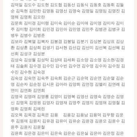
김덕일 김도수 김도현 김도협 김동선 김동식 김동호 김동휘 김둘
순 김득현 김만한 김명동 김명선 김명숙 김명일 김명임 김명진 김
명해 김명희 김모란
김문희 김미경 김미령 김미숙 김미순 김미애 김미영 김미자 김미
주 김미향 김미희 김민경 김민아 김민영 김민주 김병관 김병규 김
병두 김병수 김병준
김보라 김복열 김복자 김봉겸 김봉일 김분기 김상본 김상표 김상
환 김상훈 김상희 김생기 김서현 김선갑 김선미 김선복 김선혜 김
선희 김성규 김성분
김성숙 김성월 김성탁 김성태 김세화 김소양 김소영 김소현/김경
태 김솔희 김수경 김수민 김수빈 김수연 김수영 김수자 김수정 김
수진 김수현 김숙경
김숙성 김숙연 김숙주 김숙희 김순근 김순덕 김순연 김순열 김순
영 김순자 김순정 김시온 김아라 김양희 김언정 김엘리 김연례 김
연미 김연화 김연희
김영국 김영래 김영롱 김영미 김영복 김영선 김영숙 김영순 김영
신 김영옥 김영원 김영자 김영재 김영주 김영지 김영채 김영철 김
영화 김영희 김예린
김오목 김옥경 김옥은 김용 김용강 김용남 김용덕 김우향 김운
주 김원재 김원지 김유경 김유미 김유순 김윤경 김윤모 김윤수 김
윤주 김윤지 김윤철
김윤희 김은경 김은미 김은숙 김은순 김은실 김은아 김은정 김은