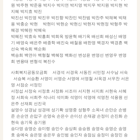
원 박주현 박준용 박지수 박지연 박지영 박지우 박지원 박지현 박
지혜 박지효 박진
박진선 박진영 박진우 박진향 박찬민 박찬범 박찬주 박채복 박채
용 박충순 박현 박현미 박현순 박현신 박현자 박현정 박형주 박
혜경 박혜란 박혜숙
박혜진 박효숙 박흥희 박희옥 방윤혁 배기옥 배선희 배성신 배영
기 배영숙 배은주 배종학 배진숙 배철용 배한영 백경자 백경흔 백
선숙 백숙희 백순화
백승희 백연아 백형철 백혜정 백화선 변성윤 변영선 변영우 변영
희 변융태 변형석 복진수
사회복지공동모금회 서경석 서경옥 서동진 서민정 서수남 서숙
서승복 서승환 서영미 서영순 서영애 서영철 서옥경 서우찬 서은
영 서점순 서정민
서정섭 서정숙 서정호 서정화 서조아 서지현 서지희 서현숙 서혜
정 서희숙 서희주 석나리 석미화 석영미 석영애 석영천 석용원 선
은주 선재희 선진국
설영수 성경남 성경애 성기확 성명중 성형주 소옥녀 손만순 손병
준 손순연 손압구 손영숙 손은수 손이선 손재광 손정미 손진화 손
현숙 송기욱 송기원
송다영 송명순 송미령 송민수 송상희 송승원 송영숙 송영순 송영
호 송예숙 송은영 송은우 송인범 송인자 송점심 송정미 송정민 송