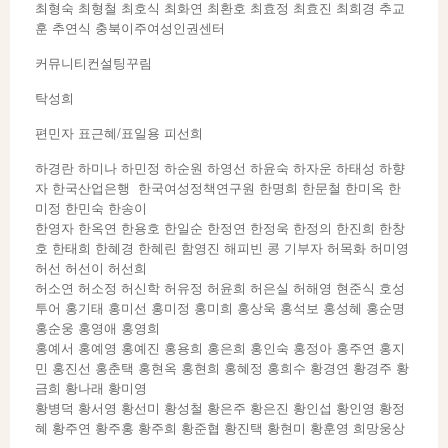
최형숙 최형철 최호식 최화연 최환호 최효정 최효진 최희경 추교
훈 추연식 충북이주여성인권센터
커뮤니티컨설팅꾸림
탁성희
편민자 표근혜/표일용 피선희
하경란 하미나 하민정 하순원 하영선 하윤숙 하자운 하태성 하향
자 한국산업은행 한국여성정책연구원 한명희 한문철 한미옥 한
미정 한민숙 한송이
한영자 한옥연 한용호 한일순 한정연 한정욱 한정의 한진희 한창
호 한태희 한혜경 한혜린 함영진 해피빈 콩 기부자 허목화 허미영
허선 허선이 허선희
허소연 허소정 허신학 허유정 허윤희 허은실 허해영 현준식 호성
투어 홍기태 홍미선 홍미정 홍미희 홍상욱 홍석보 홍성혜 홍순명
홍순웅 홍영애 홍영희
홍예서 홍예영 홍예진 홍용희 홍은희 홍인숙 홍정아 홍주연 홍지
민 홍진선 홍춘택 홍현옥 홍현희 홍혜정 홍희수 황경연 황경주 황
금희 황나래 황미영
황병덕 황서영 황선미 황성철 황은주 황은진 황인섭 황인영 황정
혜 황주연 황주홍 황주희 황준협 황진택 황현미 황훈영 희망웅상