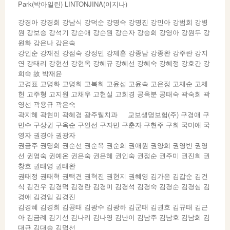
Park(박아일린) LINTONJINA(이지나)
강경아 강경희 강남식 강덕순 강명숙 강명진 강민아 강범희 강병
원 강보승 강석기 강순애 강순원 강순자 강승희 강영아 강원두 강
원화 강은나 강은숙
강인순 강재진 강점숙 강정민 강제훈 강종남 강종완 강주란 강지
연 강태리 강현선 강현옥 강혜규 강혜선 강혜숙 강혜정 강호간 강
희숙 故 박재윤
고경표 고명화 고명희 고복희 고윤섭 고윤숙 고은정 고재순 고제
헌 고주형 고지원 고채우 고현실 고희경 공옥분 공태숙 곽숙희 곽
영선 곽용규 곽은숙
곽지혜 곽현미 곽혜경 광주웰치과 교보생명보험(주) 구경애 구
민수 구상권 구옥순 구인선 구자민 구춘자 구현주 구희 국미애 국
영자 권경아 권광자
권금주 권명희 권순선 권순옥 권순희 권애원 권양희 권영빈 권영
선 권영숙 권예온 권은숙 권은혜 권인숙 권정순 권주미 권진희 권
창호 권태영 권태완
권태정 권태혁 권택견 권혁진 권현지 권혜영 김가은 김갑순 김건
식 김건우 김경덕 김경란 김경미 김경석 김경숙 김경순 김경심 김
경애 김경임 김경진
김경혜 김경희 김공태 김광수 김광하 김군태 김권호 김규태 김근
아 김금례 김기선 김나리 김나영 김난이 김남주 김남호 김남희 김
대규 김대승 김덕선