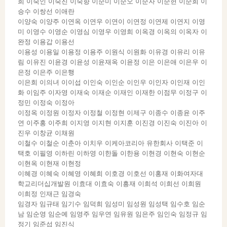
희 이숙인 이숙진 이숙향 이순미 이순오 이순자 이순헌 이순희 이
승수 이쌍선 이애란
이양숙 이양주 이연옥 이연우 이연이 이연정 이연제 이연지 이영
미 이영수 이영순 이영심 이영우 이영희 이옥경 이옥의 이옥자 이
완정 이용갑 이용선
이용성 이용일 이용정 이용주 이원식 이원화 이유경 이유리 이유
림 이유진 이윤경 이윤성 이윤재옥 이윤정 이은 이은애 이은우 이
은정 이은주 이은행
이은희 이의녀 이이섭 이인숙 이인순 이인우 이인자 이인재 이인
화 이임주 이자영 이재숙 이재순 이재인 이재한 이점무 이정구 이
정민 이정숙 이정아
이정옥 이정원 이정자 이정철 이정현 이제구 이종수 이종윤 이주
연 이주홍 이주희 이지영 이지현 이지훈 이진경 이진숙 이진아 이
진우 이창균 이채원
이철수 이철순 이춘아 이치우 이케아코리아 유한회사 이택준 이
택호 이필영 이하린 이하영 이한돌 이한용 이현경 이현숙 이현순
이현옥 이현재 이현정
이혜경 이혜숙 이혜영 이혜희 이호경 이호선 이홍재 이화여자대
학교리더십개발원 이효대 이효숙 이흥재 이희석 이희선 이희원
이희정 인재근 임경숙
임경자 임규태 임기수 임덕희 임성미 임성원 임성택 임수호 임순
남 임순영 임순예 임영주 임우연 임유원 임은주 임인숙 임정규 임
정기 임준섭 임진식