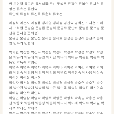
현 도인정 동고은 동서식품(주) 두석호 류경연 류복연 류시현 류
영선 류유선 류인숙
류인혜 류정희 류진옥 류춘희 류호선
마경희 마선자 마정윤 맹지열 맹혜정 명진숙 명희진 모지은 모혜
자 모희현 문경술 문경환 문경희 문금주 문난하 문병윤 문보경 문
선유 문시윤(문의성)
문유경 문은영 문인선 문재웅 문재호 문정곤 문정례 문진석 문희
영 민옥기 민형태
박가현 박갑순 박건우 박경림 박경미 박경수 박경순 박경희 박광
온 박규리 박규태 박근영 박기남 박나리 박대근 박동렬 박동숙 박
동언 박득숙 박명선
박명수 박명숙 박명자 박명주 박미나 박미령 박미선 박미연 박미
화 박민숙 박민정 박민혁 박민희 박병호 박봉정숙 박사용 박삼숙
박상현 박상희 박서연
박석자 박선희 박성택 박성희 박세경 박세영 박소연 박소진 박수
미 박수진 박숙예 박숙희 박순규 박순옥 박승일 박승진 박신연숙
박애경 박언주 박연라
박영민 박영삼 박영숙 박영주 박영준 박영희 박옥필 박용분 박용
선 박용호 박은위 박은정 박은희 박의자 박이례 박익수 박재길 박
재석 박재신 박재욱
박정곤 박정례 박정숙 박정자 박정희 박종남 박종대 박주연 박주