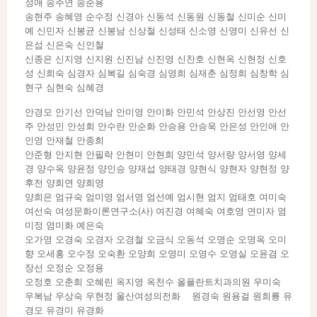
정애 송주연 송준용
송현주 송혜영 순수정 신경아 신동석 신동원 신동철 신미순 신미
예 신민자 신봉균 신봉남 신상철 신성태 신소영 신영미 신유선 신
은섭 신은숙 신인철
신종은 신지영 신지원 신진남 신진영 신찬호 신현옥 신현정 신호
성 신희숙 심경자 심복길 심숙경 심영희 심재춘 심정희 심창학 심
현구 심현숙 심혜경
안경모 안기선 안덕남 안미영 안미화 안민석 안상진 안선영 안선
주 안성민 안성회 안수란 안순화 안승용 안승욱 안은성 안인애 안
인영 안재철 안종희
안준형 안지현 안필락 안현미 안현희 양민석 양서량 양서영 양세
경 양수옥 양윤정 양인승 양재섭 양태경 양현식 양현자 양현정 양
후전 양희연 양희영
양희은 엄규숙 엄미영 엄서영 엄선예 엄시현 엄지 엄태호 여미숙
여선숙 여성문화이론연구소(사) 여진경 여혜숙 여호영 연미자 염
미정 염미화 예은숙
오가영 오경숙 오경자 오경철 오금식 오동석 오명순 오명옥 오미
향 오세홍 오수정 오숙환 오양희 오영미 오영수 오영실 오윤겸 오
장선 오정순 오정용
오정호 오춘희 오혜린 옥지영 옥천수 올플란트치과의원 우미숙
우복남 우상숙 우현정 울산여성의전화 원경숙 원용걸 원희룡 유
경모 유경미 유경화