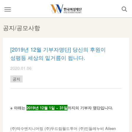
Skip
to
메
content
뉴
열
공지/공모사항
기
[2019년 12월 기부자명단] 당신의 후원이
성평등 세상의 밑거름이 됩니다.
2020.01.06
공지
※ 아래는
2019년 12월 1일 ~ 31일
까지의 기부자 명단입니다.
(주)덕수엔지니어링 (주)두드림월드투어 (주)민들레누비 Aileen