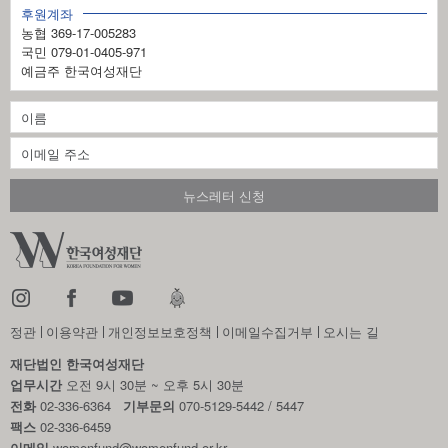
후원계좌
농협 369-17-005283
국민 079-01-0405-971
예금주 한국여성재단
정관
이용약관
개인정보보호정책
이메일수집거부
오시는 길
재단법인 한국여성재단
업무시간
오전 9시 30분 ~ 오후 5시 30분
전화
02-336-6364
기부문의
070-5129-5442 / 5447
팩스
02-336-6459
이메일
womenfund@womenfund.or.kr