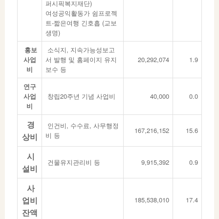
퍼시픽복지재단)
여성공익활동가 쉼프로젝
트-짧은여행 긴호흡 (교보
생명)
홍보
소식지, 지속가능성보고
사업
서 발행 및 홈페이지 유지
20,292,074
1.9
비
보수 등
연구
사업
창립20주년 기념 사업비
40,000
0.0
비
경
인건비, 수수료, 사무행정
167,216,152
15.6
비 등
상비
시
건물유지관리비 등
9,915,392
0.9
설비
사
업비
185,538,010
17.4
잔액