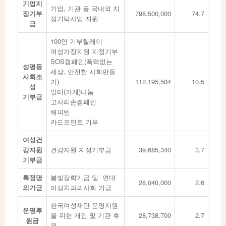
기업지
기업, 기관 등 국내외 지
정기부
798,500,000
74.7
정기탁사업 지원
금
100인 기부릴레이
여성가장지원 지정기부
SOS캠페인(폭력없는
성평등
세상, 안전한 사회만들
사회조
기)
112,195,504
10.5
성
일터(가게)나눔
기부금
고사리손캠페인
해피빈
카드포인트 기부
여성건
강지원
건강지원 지정기부금
39,685,340
3.7
기부금
특정명
봄빛장학기금 및 연대
28,040,000
2.6
의기금
여성치과의사회 기금
한국여성재단 운영지원
운영후
을 위한 개인 및 기관 후
28,738,700
2.7
원금
원