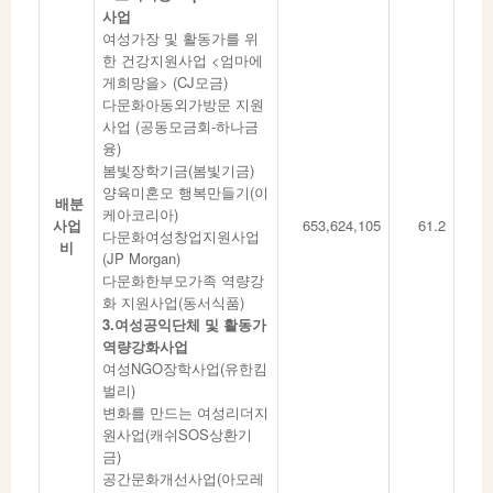
사업
여성가장 및 활동가를 위
한 건강지원사업 <엄마에
게희망을> (CJ모금)
다문화아동외가방문 지원
사업 (공동모금회-하나금
융)
봄빛장학기금(봄빛기금)
양육미혼모 행복만들기(이
배분
케아코리아)
사업
653,624,105
61.2
다문화여성창업지원사업
비
(JP Morgan)
다문화한부모가족 역량강
화 지원사업(동서식품)
3.여성공익단체 및 활동가
역량강화사업
여성NGO장학사업(유한킴
벌리)
변화를 만드는 여성리더지
원사업(캐쉬SOS상환기
금)
공간문화개선사업(아모레