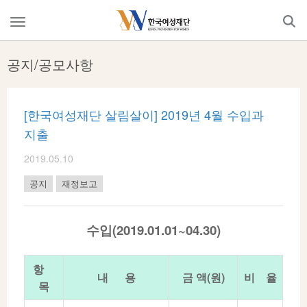
Skip
to
메
content
뉴
열
공지/공모사항
기
[한국여성재단 살림살이] 2019년 4월 수입과
지출
2019.05.10
공지
재정보고
수입(2019.01.01~04.30)
항
내 용
금 액(원)
비 율
목