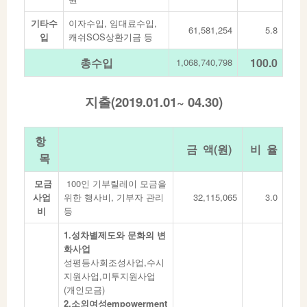
기타수
이자수입, 임대료수입,
61,581,254
5.8
입
캐쉬SOS상환기금 등
총수입
100.0
1,068,740,798
지출(2019.01.01~ 04.30)
항
금 액(원)
비 율
목
모금
100인 기부릴레이 모금을
사업
위한 행사비, 기부자 관리
32,115,065
3.0
비
등
1.성차별제도와 문화의 변
화사업
성평등사회조성사업,수시
지원사업,미투지원사업
(개인모금)
2.소외여성empowerment