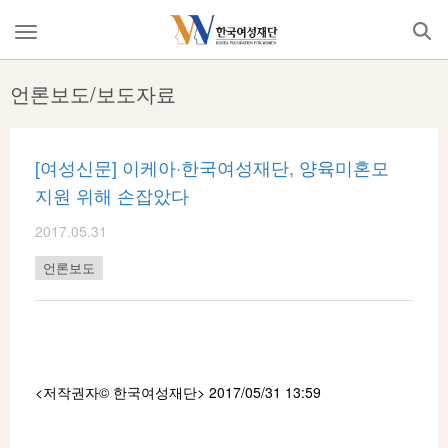
Skip
to
메
content
뉴
열
언론보도/보도자료
기
[여성신문] 이케아·한국여성재단, 양육미혼모
지원 위해 손잡았다
2017.05.31
언론보도
<저작권자© 한국여성재단
> 2017/05/31 13:59