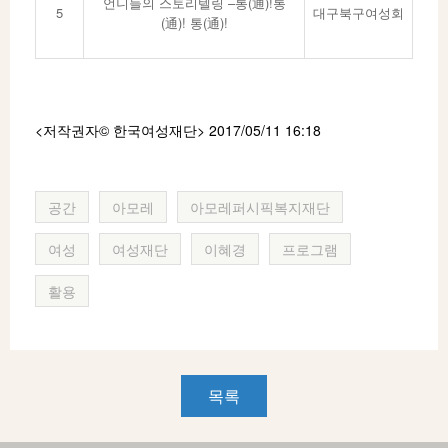
언니들의 스토리텔링 –통(通)!통
5
대구북구여성회
(通)! 통(通)!
<저작권자© 한국여성재단
> 2017/05/11 16:18
공간
아모레
아모레퍼시픽복지재단
여성
여성재단
이혜경
프로그램
활용
목록