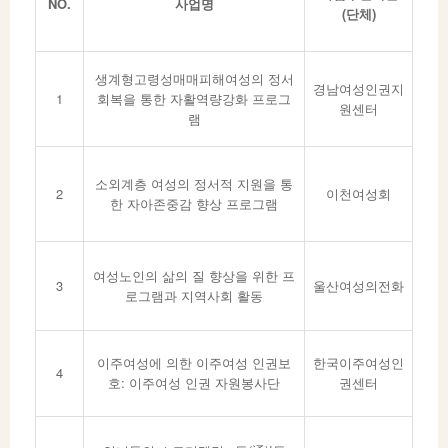
NO.
사업명
(
단체
)
생계형고령성매매피해여성의 정서
경남여성인권지
1
회복을 통한 자활역량강화 프로그
원센터
램
소외계층 여성의 정서적 지원을 통
2
이천여성회
한 자아존중감 향상 프로그램
여성노인의 삶의 질 향상을 위한 프
3
울산여성의전화
로그램과 지역사회 활동
이주여성에 의한 이주여성 인권보
한국이주여성인
4
호: 이주여성 인권 자원봉사단
권센터