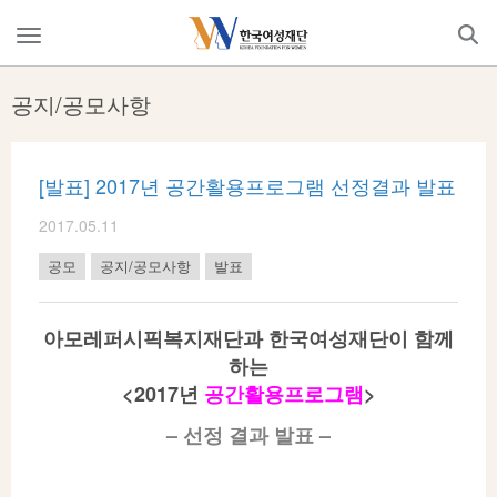
Skip
to
메
content
뉴
열
공지/공모사항
기
[발표] 2017년 공간활용프로그램 선정결과 발표
2017.05.11
공모
공지/공모사항
발표
아모레퍼시픽복지재단과 한국여성재단이 함께
하는
<2017
년
공간활용프로그램
>
–
선정 결과 발표
–