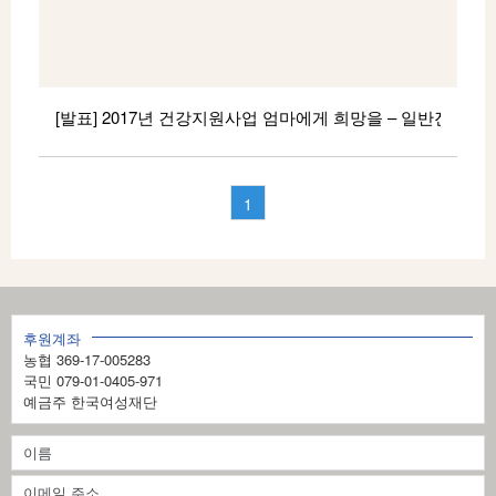
1 성산종합사회복지관 최 O 순 전액지원
[발표] 2017년 건강지원사업 엄마에게 희망을 – 일반진료분야
2017년 건강지원사업 “엄마에게 희망을” 일반진료분야
5월 / 선 / 정 / 결 / 과 2017년 건강지원사업 <엄마에게
희망을> 일반진료분야 5월 신청건에 대한 선정결과를
페
1
아래와 같이 알려드립니다. 지원이 결정된 분께는
이
추천단체(기관)을 통하여 이후 진행사항을 전달드릴
지
예정이입니다. 관련 문의사항은 지원사업팀 김수현
과장 ( 02-336-6385 / free-hyune@hanmail.net) 으로
1
연락주시기 바랍니다. 감사합니다.
후원계좌
의
————————————————– 아
농협 369-17-005283
1
국민 079-01-0405-971
래 ————————————————– ■ 여성가장 및
예금주 한국여성재단
자녀 (총 2건 중 2건 선정) no 추천기관 선정자 선정결과
1 한국미혼모가족협회 오○ 실비지원 2 은가람빌 박○민
전액지원