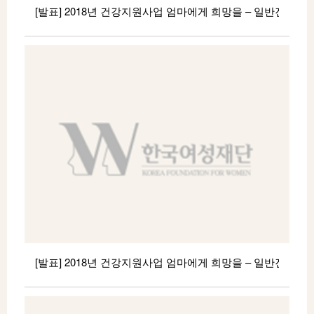
[발표] 2018년 건강지원사업 엄마에게 희망을 – 일반진료분야
2018년 건강지원사업 <엄마에게 희망을> 일반진료 분야
4월 선 / 정 / 결 / 과 / 발 / 표 2018년 건강지원사업 <
엄마에게 희망을> 일반진료분야 4월 신청건에 대한
선정결과를 아래와 같이 알려드립니다. 지원이 결정된
분께는 추천단체(기관)을 통하여 이후 진행사항을
전달드릴 예정입니다.
————————————————– 아
래 ————————————————– ■ 여성가장 및
자녀 (총 2건 중 2건 선정) no 추천기관 선정자 선정결과
1 창신모자원 엄 0 숙 전액지원 2 청주해오름마을 변 0
샘 실비지원 ■ 문의 관련 문의사항은 지원사업팀 강윤정
( 070-5129-5445 / hoya2202@naver.com) 으로
연락주시기 바랍니다. 감사합니다
[발표] 2018년 건강지원사업 엄마에게 희망을 – 일반진료분야
2018년 건강지원사업 <엄마에게 희망을> 일반진료 분야
3월 선 / 정 / 결 / 과 / 발 / 표 2018년 건강지원사업 <
엄마에게 희망을> 일반진료분야 3월 신청건에 대한