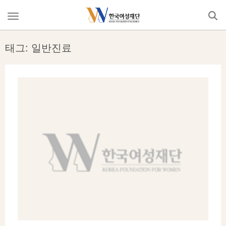
Skip
to
메
content
뉴
열
태그: 일반진료
기