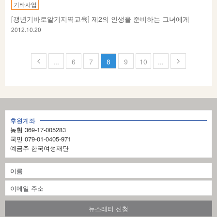
기타사업
[갱년기바로알기지역교육] 제2의 인생을 준비하는 그녀에게
2012.10.20
페
...
6
7
8
9
10
...
이
지
8
후원계좌
의
농협 369-17-005283
1
국민 079-01-0405-971
예금주 한국여성재단
1