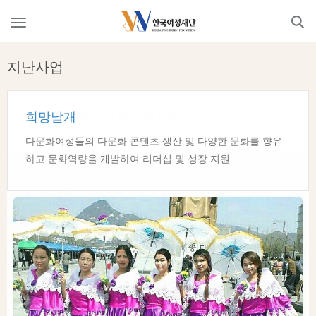
Skip
to
메
content
뉴
열
지난사업
기
희망날개
양육미혼모 삶의 질 향상을 위한 지원사업
아이가 안전하고 부모는 안심하는 마을만들기
다문화여성들의 다문화 콘텐츠 생산 및 다양한 문화를 향유
하고 문화역량을 개발하여 리더십 및 성장 지원
후원
후원