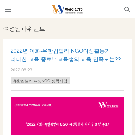
Skip
to
메
content
뉴
열
여성임파워먼트
기
2022년 이화-유한킴벌리 NGO여성활동가
리더십 교육 종료! : 교육생의 교육 만족도는??
2022.08.23
유한킴벌리 여성NGO 장학사업