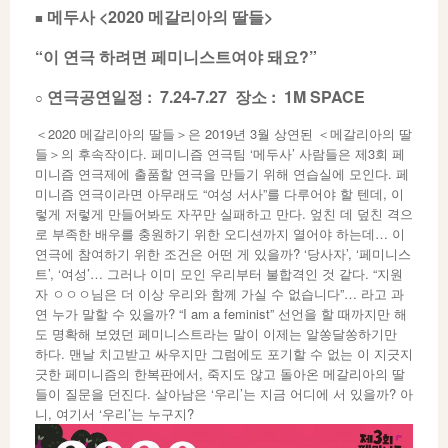
메두사
<2020
메갈리아의 딸들
>
■
“
이 연극 하려면 페미니스트여야 돼요
?”
연극공연일정 :
7.24-7.27 장소 : 1M SPACE
○
＜2020 메갈리아의 딸들＞은 2019년 3월 상연된 ＜메갈리아의 딸
들＞의 후속작이다. 페미니즘 연극팀 ‘메두사’ 사람들은 제3회 페
미니즘 연극제에 출품할 연극을 만들기 위해 연습실에 모인다. 페
미니즘 연극이라면 아무래도 “여성 서사”를 다루어야 할 텐데, 이
렇게 저렇게 만들어봐도 자꾸만 실패하고 만다. 엎친 데 덮친 격으
로 부족한 배우를 충원하기 위한 오디션까지 열어야 하는데… 이
연극에 참여하기 위한 조건은 어떤 게 있을까? ‘당사자’, ‘페미니스
트’, ‘여성’… 그러나 이미 모인 우리부터 불합격인 것 같다. “지원
자 ㅇㅇㅇ님은 더 이상 우리와 함께 가실 수 없습니다”… 라고 과
연 누가 말할 수 있을까? “I am a feminist” 선언을 할 때까지만 해
도 명확해 보였던 페미니스트라는 말이 이제는 알쏭달쏭하기만
하다. 맨날 치고받고 싸우지만 그럼에도 포기할 수 없는 이 지긋지
긋한 페미니즘의 한복판에서, 죽지도 않고 돌아온 메갈리아의 딸
들이 질문을 던진다. 살아남은 ‘우리’는 지금 어디에 서 있을까? 아
니, 여기서 ‘우리’는 누구지?