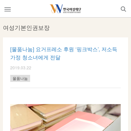
Skip
to
메
content
뉴
열
여성기본인권보장
기
[물품나눔] 요거프레소 후원 ‘핑크박스’, 저소득
가정 청소녀에게 전달
2019.03.22
물품나눔