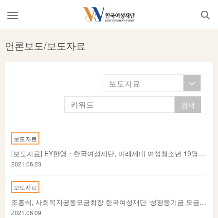
Skip
to
메
content
뉴
열
언론보도/보도자료
기
보도자료
보도자료
[보도자료] EY한영・한국여성재단, 미래세대 여성청소년 19명에게 3년 연속 장학금 지원
2021.06.23
보도자료
조흥식, 사회복지공동모금회장 한국여성재단 ‘성평등기금 모금 캠페인’ 동참
2021.06.09