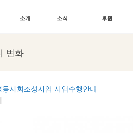
소개
소식
후원
한국여성재단
공지/공모사항
캠페인
의 변화
기관소개
재단소식
특정명의기금
투명경영
뉴스레터
기업사회공헌
20주년
언론보도/보도자료
소식지/발행물
 성평등사회조성사업 사업수행안내