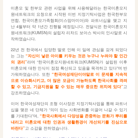
미혼모 및 한부모 관련 사업을 위해 사용해달라는 한국미혼모지
원네트워크의 요청으로 시작된 이번 지정기탁사업은 한국한부모
연합, 한국미혼모가족협회(미스맘마미아)와 파트너십을 맺고 지
난 4월부터 약 1년간 진행될 예정입니다. 전달식은 한국미혼모지
원네트워크(KUMSN)의 설립자 리차드 보아스 박사의 인사말로 시
작하였습니다.
22년 전 한국에서 입양한 딸로 인해 이 일에 관심을 갖게 되었다
는 그는
“자신이 낳은 아이를 키우는 것은 누구나 누려야 할 인간
의 권리”
라며 “한국미혼모지원네트워크(KUMSN)가 설립된 이후
미혼모에 대한 인식이 점점 확산되고 있음을 목격하고 있다”며 반
가워하였습니다. 또한
“한국여성재단이야말로 이 문제를 지속적
으로 이슈화시키고, 더 많은 모금이 가능하도록 한국사회를 격려
할 수 있고, 기금지원을 할 수 있는 매우 중요한 위치에 있다”
고
강조하였습니다.
이어 한국여성재단의 조형 이사장은 지정기탁사업을 통해 파트너
십을 맺은 네 단체가 “의미 있는 사회변화를 이끌어 나갈 수 있기
를 기대한다”며,
“한국사회에서 다양성을 존중하는 문화가 뿌리를
내리고 미혼모에 대한 인권과 생활환경이 개선되기를 진심으로
바란다”
고 소감을 전하였습니다.