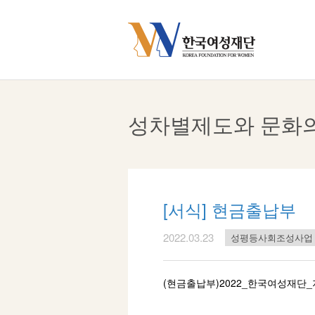
Skip
to
content
성차별제도와 문화
[서식] 현금출납부
2022.03.23
성평등사회조성사업
(현금출납부)2022_한국여성재단_