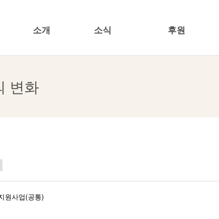
소개
소식
후원
한국여성재단
공지/공모사항
캠페인
의 변화
기관소개
재단소식
특정명의기금
투명경영
뉴스레터
기업사회공헌
20주년
언론보도/보도자료
소식지/발행물
지원사업(공통)