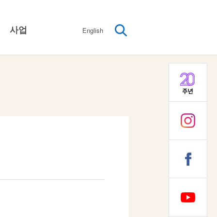
사업
English
성차별제도와 문화의 변화
여성기본인권보장
여성임파워먼트
다양성존중과 돌봄사회
대외협력 / 네트워크