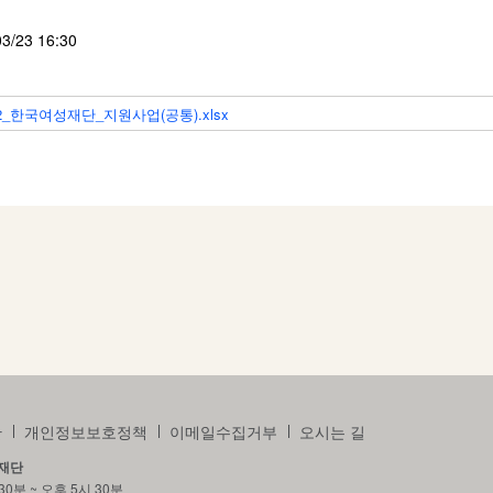
03/23 16:30
2_한국여성재단_지원사업(공통).xlsx
관
개인정보보호정책
이메일수집거부
오시는 길
재단
30분 ~ 오후 5시 30분