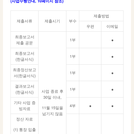
(사업수행안내, 10페이지 참조)
제출방법
제출서류
제출시기
부수
우편
이메일
최종보고서
1부
●
제출 공문
최종보고서
1부
●
(한글서식)
최종정산보고
1부
●
서(한글서식)
결과보고서
1부
●
사업 종료 후
(한글서식)
30일 이내,
기타 사업 증
4부
●
●
11월 15일을
빙자료
넘기지 않음
정산 자료
(1) 통장 입출