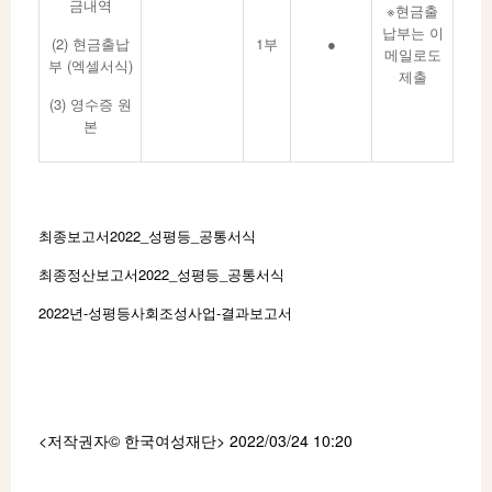
금내역
※현금출
납부는 이
(2) 현금출납
1부
●
메일로도
부 (엑셀서식)
제출
(3) 영수증 원
본
최종보고서2022_성평등_공통서식
최종정산보고서2022_성평등_공통서식
2022년-성평등사회조성사업-결과보고서
<저작권자© 한국여성재단
> 2022/03/24 10:20