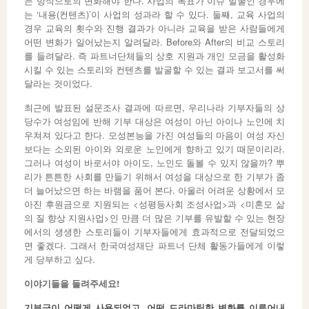
는 방식으로의 변화해야 한다. 사업의 목표가 이슈 발굴인 경우에
는 ‘내용(컨텐츠)’이 사업의 성과라 할 수 있다. 둘째, 교육 사업의
경우 교육의 횟수와 진행 결과가 아니라 교육을 받은 사람들에게
어떤 변화가 일어났는지 알려달라. Before와 After의 비교 스토리
를 들려달라. 즉 파트너단체들의 상호 지원과 개인 모금을 활성화
시킬 수 있는 스토리와 컨텐츠를 발굴할 수 있는 결과 보고서를 써
달라는 것이었다.
최근에 발표된 설문조사 결과에 따르면, 우리나라 기부자들의 상
당수가 여성임에 반해 기부 대상은 여성이 아닌 아이나 노인에 치
우쳐져 있다고 한다. 모성본능을 가진 여성들의 마음이 여성 자신
보다는 소외된 아이와 외로운 노인에게 향하고 있기 때문이리라.
그러나 여성이 바로서야 아이도, 노인도 돌볼 수 있지 않을까? 뿌
리가 튼튼한 사회를 만들기 위해서 여성을 대상으로 한 기부가 좀
더 늘어났으면 하는 바램을 품어 본다. 아울러 어려운 상황에서 모
아진 후원금으로 지원되는 <성평등사회 조성사업>과 <미혼모 삶
의 질 향상 지원사업>인 만큼 더 많은 기부를 유발할 수 있는 현장
에서의 생생한 스토리들이 기부자들에게 효과적으로 전달되었으
면 좋겠다. 그래서 한국여성재단 파트너 단체 활동가들에게 이렇
게 당부하고 싶다.
이야기들을 들려주세요!
기부금이 어떻게 사용되었고, 어떤 드라마틱한 변화를 이루어내