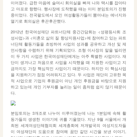
이어졌다. 급한 마음에 슬며시 회의실을 빠져 나와 택시를 잡아타
고 마포로 향했다. 행사장에 도착했을 때는 이미 분임토의가 진행
중이었다. 전국팔도에서 모인 여성활동가들이 뿜어내는 에너지와
열기로 회의실은 후끈후끈했다.
2012년 한국여성재단 파트너단체 중간간담회는 <성평등사회 조
성사업>과 <미혼모 삶의 질 향상지원사업>에 참여하고 있는 파트
너단체 활동가들을 초빙하여 사업의 성과를 공유하고 개선 및 제
언사항을 수렴하기 위해 기획되었다. 조형 이사장의 말을 빌리면
이 두 가지 사업은 한국여성재단에게는 아주 특별한 사업이다. 재
단이 생겨나고 처음으로 사업을 시작했을 때 지원한 사업이고 지
금까지도 가장 핵심적인 사업이기 때문이다. 하지만 이 핵심사업
을 지원하기가 점점 어려워지고 있다. 두 사업은 재단의 고유한 목
적 사업으로 기업의 후원금이 아닌 개인 후원금을 바탕으로 지원
하고 있는데 개인 기부자를 늘리는 일이 좀처럼 쉽지 않기 때문이
다.
분임토의는 3개조로 나누어 이루어졌는데 나는 1분임에 속해 활
동가들의 생생한 이야기에 귀를 기울였다. 지난 9월 서울에서 개
최된 세계여성단체협의회 세계총회에 저개발국의 여성지도자들
이 여성재단의 도움으로 참여해 꿈만 같던 시간을 보낸 이야기,