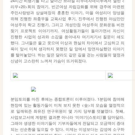
24시간 비행기를 타고 날아간 브라질 리우데자네이루에서 열린 <
리우+20>회의 참여기, 빈곤여성 자립강화를 위해 경주에 마련된
주민사랑방과 상설매장의 훈훈한 이야기, 마을 여성리더 양성을
위해 진행한 좌충우돌 교육사업 후기, 진주에서 진행된 야심만만
여성주의 학교 진행기, 그리고 개성만점 여성주의 문화운동 비전
찾기 프로젝트 이야기까지. 여성활동가들이 돌아가면서 자신이
진행한 사업의 성과와 소감을 쏟아내자 여기저기서 질문이 쇄도
했다. 그녀들은 울고 웃으며 이상과 현실의 차이에서 고심하고 의
욕이 앞서 미쳐 생각하지 못했던 일 앞에서 망연자실했던 이야기
를 털어놓았다. 하는 일은 달라도 같은 길을 걷는 사람들의 열정과
신념이 고스란히 느껴져 가슴이 뜨거워졌다.
분임토의를 마친 후에는 종합토론이 이루어졌다. 1분임에 참여해
현장에 있는 활동가들이 미쳐 보지 못한 <숲>의 모습을 열정적으
로 일깨워준 최유진 연구위원이 몇 가지 당부를 덧붙였다. 첫째,
사업보고서에 계량된 결과뿐 아니라 ‘이야기(스토리)’를 담아달라.
그래야 생생한 이야기들이 기부자들에게 전달되고 모금액이 증대
되는 선순환을 일으킬 수 있다. 이제는 이성보다는 감성에 소구하