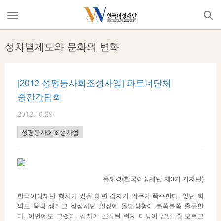
Skip
to
메
content
뉴
열
성차별제도와 문화의 변화
기
[2012 성평등사회조성사업] 파트너단체
중간간담회
2012.10.29
성평등사회조성사업
유재경(한국여성재단 제3기 기자단)
한국여성재단 행사가 있을 때면 갑자기 업무가 폭주한다. 없던 회
의도 뚝딱 생기고 잠잠하던 일상에 돌발상황이 불쑥불쑥 출몰한
다. 이번에도 그랬다. 갑자기 소집된 런치 미팅이 끝날 줄 모르고