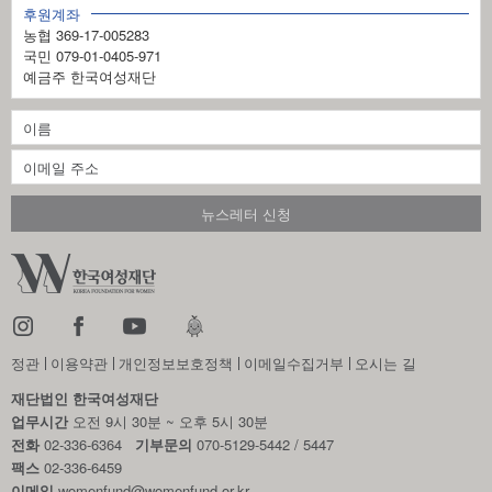
후원계좌
농협 369-17-005283
국민 079-01-0405-971
예금주 한국여성재단
정관
이용약관
개인정보보호정책
이메일수집거부
오시는 길
재단법인 한국여성재단
업무시간
오전 9시 30분 ~ 오후 5시 30분
전화
02-336-6364
기부문의
070-5129-5442 / 5447
팩스
02-336-6459
이메일
womenfund@womenfund.or.kr