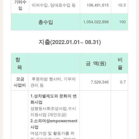
기타수
이자수입, 임대료수입 등
108,491,615
10.3
입
총수입
1,054,022,898
100
지출(2022.01.01~ 08.31)
항
비
금 액(원)
목
율
모금
후원의밤 행사비, 기부자
7,529,346
0.7
사업비
관리 등
1.성차별제도와 문화의 변
화사업
성평등사회조성사업,수시
지원사업 (개인모금)
2.소외여성empowerment
사업
여성가장 및 활동가를 위