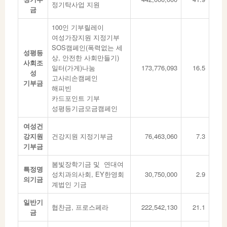
정기탁사업 지원
금
100인 기부릴레이
여성가장지원 지정기부
SOS캠페인(폭력없는 세
성평등
상, 안전한 사회만들기)
사회조
일터(가게)나눔
173,776,093
16.5
성
고사리손캠페인
기부금
해피빈
카드포인트 기부
성평등기금모금캠페인
여성건
강지원
건강지원 지정기부금
76,463,060
7.3
기부금
봄빛장학기금 및 연대여
특정명
성치과의사회, EY한영회
30,750,000
2.9
의기금
계법인 기금
일반기
협찬금, 프로스페라
222,542,130
21.1
금