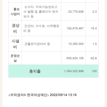
소식지, 지속가능성보고
홍보
서 발행 및 홈페이지 유지
23,779,628
2.3
사업비
보수 등
경상
인건비, 수수료, 사무행정
162,679,467
15.4
비 등
비
시설
건물유지관리비 등
15,355,300
1.5
비
운영손
-555,634,195
-52.8
실
총지출
1,054,022,898
100
<저작권자© 한국여성재단
> 2022/09/14 13:16