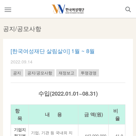
Skip
to
메
content
뉴
열
공지/공모사항
기
[한국여성재단 살림살이] 1월 ~ 8월
2022.09.14
공지
공지/공모사항
재정보고
투명경영
수입(2022.01.01~08.31)
항
비
내 용
금 액(원)
목
율
기업지
기업, 기관 등 국내외 지
정기부
442,000,000
41.9