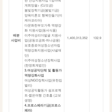
한 건강지원사업 <엄마에
게희망을> (CJ모금)
봄빛장학기금(봄빛기금)
양육미혼모 행복만들기(이
케아코리아)
다문화한부모가족 역량강
화 지원사업(동서식품)
배분
이주여성리더발굴 지원사
1,400,313,352
132.9
사업비
업(공동모금회-하나금융)
보호종료여성청소년자립
역량강화지원사업(샤넬재
단)
이주여성청소년장학사업
(한영회계법인)
3.여성공익단체 및 활동가
역량강화사업
여성NGO장학사업(유한킴
벌리)
여성공익활동가 쉼프로젝
트-짧은여행 긴호흡 (교보
생명)
4.프로스페라기금(프로스
페라)