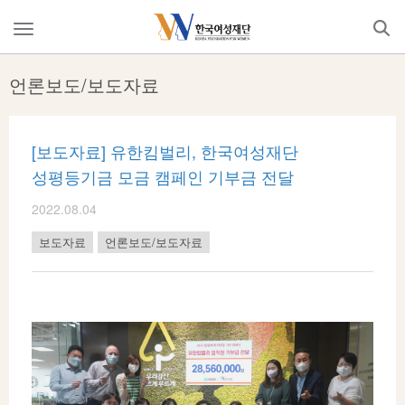
Skip
to
메
content
뉴
열
언론보도/보도자료
기
[보도자료] 유한킴벌리, 한국여성재단
성평등기금 모금 캠페인 기부금 전달
2022.08.04
보도자료
언론보도/보도자료