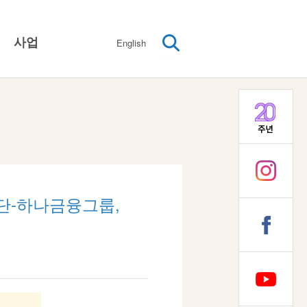
사업
English
성차별제도와 문화의 변화
여성기본인권보장
여성임파워먼트
다양성존중과 돌봄사회
대외협력 / 네트워크
단-하나금융그룹,