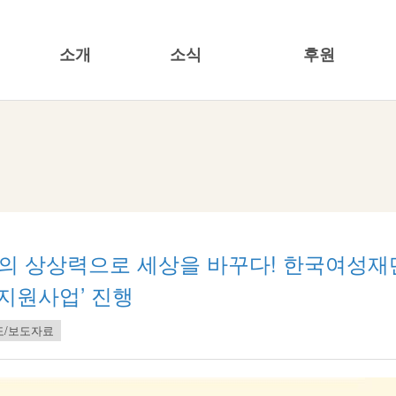
소개
소식
후원
한국여성재단
공지/공모사항
캠페인
기관소개
재단소식
특정명의기금
투명경영
뉴스레터
기업사회공헌
20주년
언론보도/보도자료
소식지/발행물
성의 상상력으로 세상을 바꾸다! 한국여성재
지원사업’ 진행
도/보도자료