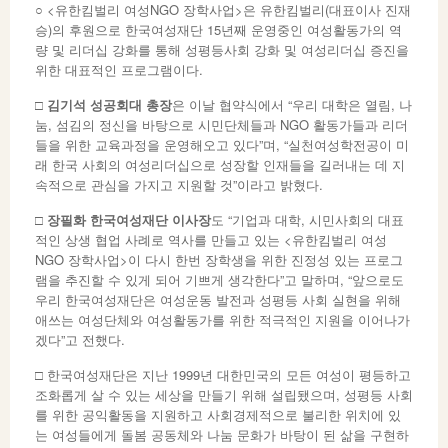
○ <유한킴벌리 여성NGO 장학사업>은 유한킴벌리(대표이사 진재
승)의 후원으로 한국여성재단 15년째 운영중인 여성활동가의 역
량 및 리더십 강화를 통해 성평등사회 강화 및 여성리더십 증진을
위한 대표적인 프로그램이다.
□
김기석 성공회대 총장
은 이날 협약식에서 “우리 대학은 열림, 나
눔, 섬김의 정신을 바탕으로 시민단체들과 NGO 활동가들과 리더
들을 위한 교육과정을 운영해오고 있다”며, “실천여성학전공이 미
래 한국 사회의 여성리더십으로 성장할 인재들을 길러내는 데 지
속적으로 관심을 가지고 지원할 것”이라고 밝혔다.
□
장필화 한국여성재단 이사장
도 “기업과 대학, 시민사회의 대표
적인 상생 협업 사례로 역사를 만들고 있는 <유한킴벌리 여성
NGO 장학사업>이 다시 한번 장학생을 위한 진정성 있는 프로그
램을 추진할 수 있게 되어 기쁘게 생각한다”고 말하며, “앞으로도
우리 한국여성재단은 여성운동 발전과 성평등 사회 실현을 위해
애쓰는 여성단체와 여성활동가를 위한 적극적인 지원을 이어나가
겠다”고 전했다.
□ 한국여성재단은 지난 1999년 대한민국의 모든 여성이 평등하고
조화롭게 살 수 있는 세상을 만들기 위해 설립됐으며, 성평등 사회
를 위한 공익활동을 지원하고 사회경제적으로 불리한 위치에 있
는 여성들에게 돌봄 공동체와 나눔 문화가 바탕이 된 삶을 구현하