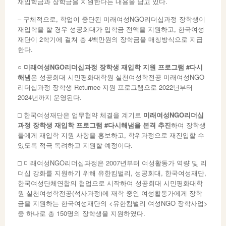
재입학금과 장학금을 지원한다는 내용을 담고 있다.
– 구체적으로, 학업이 중단된 미래여성NGO리더십과정 장학생이
재입학을 할 경우 성공회대가 입학금 전액을 지원하고, 한국여성
재단이 2학기에 걸쳐 총 4백만원의 장학금을 매칭방식으로 지급
한다.
○
미래여성
NGO
리더십과정 장학생 재입학 지원 프로그램
#
다시
해냄
은 성공회대 시민평화대학원 실천여성학전공 미래여성NGO
리더십과정 장학생 Returnee 지원 프로그램으로 2022년부터
2024년까지 운영된다.
□ 한국여성재단은 업무협약 체결을 계기로
미래여성
NGO
리더십
과정 장학생 재입학 프로그램
#
다시해냄을 본격 추진
하여 장학생
들에게 재입학 지원 사항을 홍보하고, 학위과정으로 재진입할 수
있도록 적극 독려하고 지원할 예정이다.
□ 미래여성NGO리더십과정은 2007년부터 여성활동가 역량 및 리
더십 강화를 지원하기 위해 유한킴벌리, 성공회대, 한국여성재단,
한국여성단체연합의 협업으로 시작하여 성공회대 시민평화대학
원 실천여성학전공(석사과정)에 재학 중인 여성활동가에게 장학
금을 지원하는 한국여성재단의 <유한킴벌리 여성NGO 장학사업>
중 하나로 총 150명의 장학생을 지원하였다.