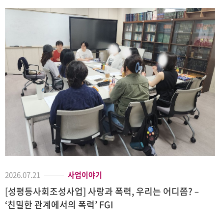
2026.07.21
사업이야기
[성평등사회조성사업] 사랑과 폭력, 우리는 어디쯤? –
‘친밀한 관계에서의 폭력’ FGI