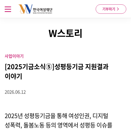
Skip to content
메뉴 열기
기부하기
W스토리
사업이야기
[2025기금소식⑤]성평등기금 지원결과
이야기
2026.06.12
2025년 성평등기금을 통해 여성인권, 디지털
성폭력, 돌봄노동 등의 영역에서 성평등 이슈를