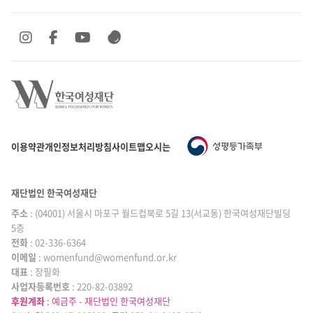
SNS 바로가기
SNS 바로가기
SNS 바로가기
SNS 바로가기
이용약관
개인정보처리방침
사이트맵
오시는 길
재단법인 한국여성재단
주소
: (04001) 서울시 마포구 월드컵북로 5길 13(서교동) 한국여성재단빌딩
5층
전화
: 02-336-6364
이메일
|
: womenfund@womenfund.or.kr
대표
|
: 장필화
사업자등록번호
|
: 220-82-03892
후원계좌
: 예금주 - 재단법인 한국여성재단