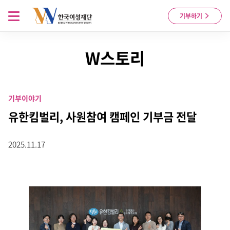
Skip to content
메뉴 열기
기부하기
W스토리
기부이야기
유한킴벌리, 사원참여 캠페인 기부금 전달
2025.11.17