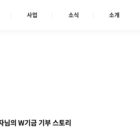
사업
소식
소개
사업 안내
W스토리
재단소개
금
성평등문화확산
공지/공모
연혁
여성인권보장
W뉴스레터
함께하는 사람들
금
여성임파워먼트
언론보도
투명경영
금
다양성존중과 돌봄사회
발행물
공간 대관
기금
대외협력
지난사업
기부
자님의 W기금 기부 스토리