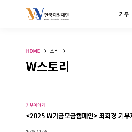
Skip to content
기부
기부안내
성평등 기
HOME
소식
W기금
W스토리
SOS 기
건강지원기
고사리손 
기업기부
기부이야기
특별기념일 
<2025 W기금모금캠페인> 최희경 기부
2025.12.05