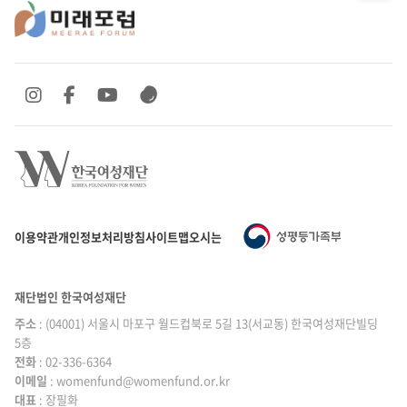
SNS 바로가기
SNS 바로가기
SNS 바로가기
SNS 바로가기
이용약관
개인정보처리방침
사이트맵
오시는 길
재단법인 한국여성재단
주소
: (04001) 서울시 마포구 월드컵북로 5길 13(서교동) 한국여성재단빌딩
5층
전화
: 02-336-6364
이메일
|
: womenfund@womenfund.or.kr
대표
|
: 장필화