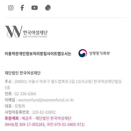
SNS 바로가기
SNS 바로가기
SNS 바로가기
SNS 바로가기
이용약관
개인정보처리방침
사이트맵
오시는 길
재단법인 한국여성재단
주소
: (04001) 서울시 마포구 월드컵북로 5길 13(서교동) 한국여성재단빌딩
5층
전화
: 02-336-6364
이메일
|
: womenfund@womenfund.or.kr
대표
|
: 장필화
사업자등록번호
|
: 220-82-03892
후원계좌
: 예금주 - 재단법인 한국여성재단
(NH농협 369-17-005283, 국민 079-01-0405-971)