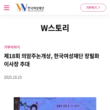
Skip to content
메뉴 열기
기부하기
W스토리
기부이야기
제18회 의암주논개상, 한국여성재단 장필화
이사장 추대
2025.10.23