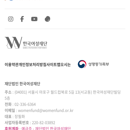
SNS 바로가기
SNS 바로가기
SNS 바로가기
SNS 바로가기
이용약관
개인정보처리방침
사이트맵
오시는 길
재단법인 한국여성재단
주소
: (04001) 서울시 마포구 월드컵북로 5길 13(서교동) 한국여성재단빌딩
5층
전화
: 02-336-6364
이메일
|
: womenfund@womenfund.or.kr
대표
|
: 장필화
사업자등록번호
|
: 220-82-03892
후원계좌
: 예금주 - 재단법인 한국여성재단