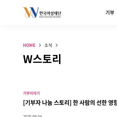
Skip to content
기부
기부안내
성평등 기
HOME
소식
W기금
W스토리
SOS 기
건강지원기
고사리손 
기업기부
기부이야기
특별기념일 
[기부자 나눔 스토리] 한 사람의 선한 
2025.09.04