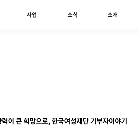
사업
소식
소개
사업 안내
W스토리
재단소개
금
성평등문화확산
공지/공모
연혁
여성인권보장
W뉴스레터
함께하는 사람들
금
여성임파워먼트
언론보도
투명경영
금
다양성존중과 돌봄사회
발행물
공간 대관
기금
대외협력
지난사업
기부
영향력이 큰 희망으로, 한국여성재단 기부자이야기