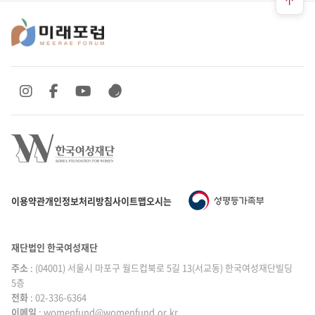
SNS 바로가기
SNS 바로가기
SNS 바로가기
SNS 바로가기
이용약관
개인정보처리방침
사이트맵
오시는 길
재단법인 한국여성재단
주소
: (04001) 서울시 마포구 월드컵북로 5길 13(서교동) 한국여성재단빌딩
5층
전화
: 02-336-6364
이메일
|
: womenfund@womenfund.or.kr