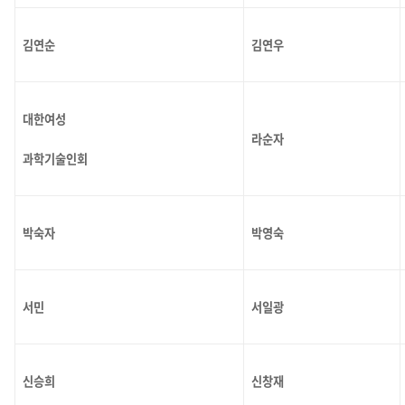
김연순
김연우
대한여성
라순자
과학기술인회
박숙자
박영숙
서민
서일광
신승희
신창재