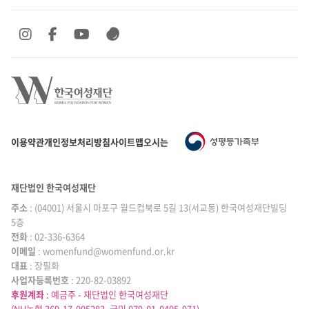
SNS 바로가기
SNS 바로가기
SNS 바로가기
SNS 바로가기
이용약관
개인정보처리방침
사이트맵
오시는 길
재단법인 한국여성재단
주소
: (04001) 서울시 마포구 월드컵북로 5길 13(서교동) 한국여성재단빌딩
5층
전화
: 02-336-6364
이메일
|
: womenfund@womenfund.or.kr
대표
|
: 장필화
사업자등록번호
|
: 220-82-03892
후원계좌
: 예금주 - 재단법인 한국여성재단
(NH농협 369-17-005283, 국민 079-01-0405-971)