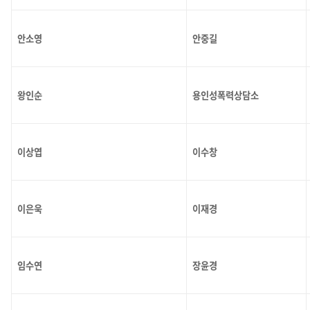
안소영
안중길
왕인순
용인성폭력상담소
이상엽
이수창
이은욱
이재경
임수연
장윤경