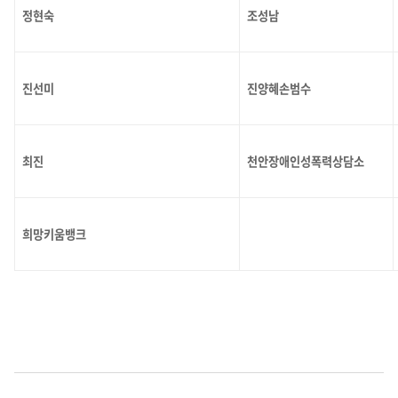
정현숙
조성남
진선미
진양혜손범수
최진
천안장애인성폭력상담소
희망키움뱅크