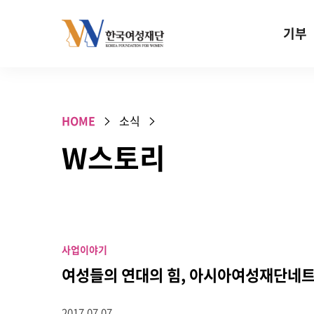
Skip to content
기부
기부안내
성평등 기
HOME
소식
W기금
W스토리
SOS 기
건강지원기
고사리손 
기업기부
사업이야기
특별기념일 
여성들의 연대의 힘, 아시아여성재단네트
2017.07.07