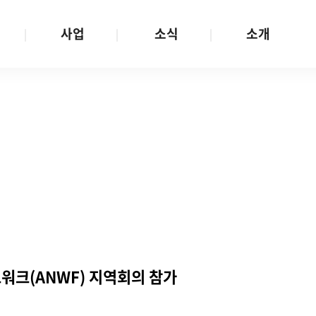
사업
소식
소개
사업 안내
W스토리
재단소개
금
성평등문화확산
공지/공모
연혁
여성인권보장
W뉴스레터
함께하는 사람들
금
여성임파워먼트
언론보도
투명경영
금
다양성존중과 돌봄사회
발행물
공간 대관
기금
대외협력
지난사업
기부
워크(ANWF) 지역회의 참가