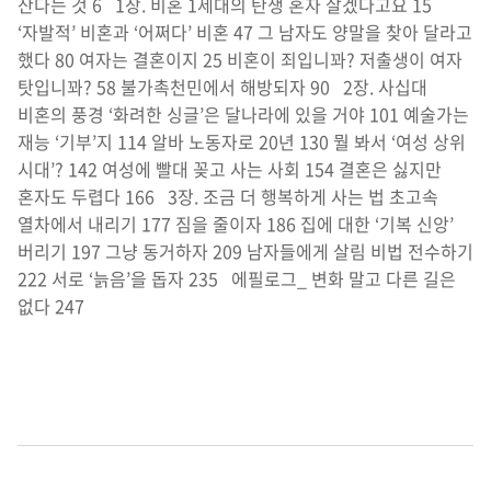
산다는 것 6 1장. 비혼 1세대의 탄생 혼자 살겠다고요 15
‘자발적’ 비혼과 ‘어쩌다’ 비혼 47 그 남자도 양말을 찾아 달라고
했다 80 여자는 결혼이지 25 비혼이 죄입니꽈? 저출생이 여자
탓입니꽈? 58 불가촉천민에서 해방되자 90 2장. 사십대
비혼의 풍경 ‘화려한 싱글’은 달나라에 있을 거야 101 예술가는
재능 ‘기부’지 114 알바 노동자로 20년 130 뭘 봐서 ‘여성 상위
시대’? 142 여성에 빨대 꽂고 사는 사회 154 결혼은 싫지만
혼자도 두렵다 166 3장. 조금 더 행복하게 사는 법 초고속
열차에서 내리기 177 짐을 줄이자 186 집에 대한 ‘기복 신앙’
버리기 197 그냥 동거하자 209 남자들에게 살림 비법 전수하기
222 서로 ‘늙음’을 돕자 235 에필로그_ 변화 말고 다른 길은
없다 247