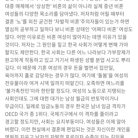
대중 매체에서 ‘상상한’ 비혼의 삶이 아니라 실제 중년 비혼
여성들의 다양한 목소리를 담아냈다. 저자처럼 어릴 때부터
결혼 ‘노’를 외친 굳건한 ‘자발적 비혼’주의자들이 있는가 하면
열심히 공부하고 일하다 보니 비혼 상태인 ‘어쩌다 비혼’ 여성도
많다. 어떤 이유로든 비혼 여성이 많아지는 데엔 이유가 있을
것이다. 저자는 그 원인을 짚고 한국 사회가 어떻게 변해 가야
할지도 제안한다. 한국 사회는 다른 어느 나라보다 가부장제가
완고하게 작동하고 있고 거기서 파생된 성별 분업 사고도 뿌리
깊다. 이 때문에 기혼 여성의 경우 돈을 벌면서 집안일,
육아까지 홀로 감당하는 경우가 많다. 여기에 ‘돌봄’을 여성의
전유물이라 여겨 시댁 일까지 떠맡긴다. 오죽하면 며느리를
‘불가촉천민’이라 한탄할 정도다. 여성의 노동으로 지탱되는
사회인데도 그에 대한 대가는 남성 월급의 반토막이거나
무급이다. 일례로 임금노동의 경우 한국은 남녀 임금 격차가
OECD 국가 중 1위다. 국제기구에서 이 격차를 줄이라고
경고할 정도지만, 사회는 요지부동이다. 여성들은 이제 알아
버렸다. 이런 현실에서 결혼에 편입되는 것은 자신이란 개인을
영원히 지우고 남자의 자발적 포로이자 수족이 되는 길임을.