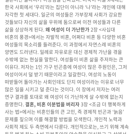
한국 사회에서 ‘우리’라는 집단이 아니라 ‘나’라는 개인에 대해
자각한 첫 세대다. 일군의 여성들은 가부장제 사회가 강요한
것들보다 자신의 삶을 우위에 둠으로써 이전 여성들과 다른
삶을 상상하게 된다.
왜 여성이 더 가난한가
2장 <사십대
비혼의 풍경>에서는 자발적 비혼, 어쩌다 비혼 등 다양한 비혼
여성들의 목소리를 들려준다. 이 과정에서 자연스레 비혼의
양면도 드러낸다. 일례로 자유로운 대신 경제적 가난을 겪을
수밖에 없는 현실을 말한다. 여성들이 비혼 삶을 주저하는 큰
이유다. 저자는 1인 가구 빈곤층에 여성이 많은 주원인은, 그저
여성이어서 덜 받기 때문이라고 일갈한다. 여성의 노동이
떠받들어 돌아가는 사회인데도 단지 여성이라는 이유로 너무
많은 일을 시키고 덜 준다는 것이다. 이 장에서 저자는 여러
연구 결과를 토대로 왜 여성이 더 가난하게 살 수밖에 없는지
증명한다.
결혼
,
비혼 이분법을 버리자
3장 <조금 더 행복하게
사는 법>에서는 비혼인들의 큰 고민, 즉 경제적 빈곤과 ‘늙음’
문제를 짚으며 이를 해결할 방법을 모색한다. 개인적 노력과
사회적 제도 두 측면에서 다룬다. 개인적으로는, 쓰기 위해 계속