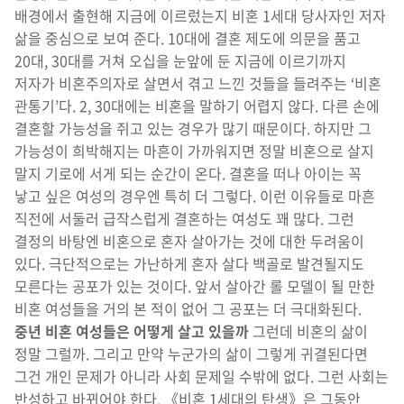
배경에서 출현해 지금에 이르렀는지 비혼 1세대 당사자인 저자
삶을 중심으로 보여 준다. 10대에 결혼 제도에 의문을 품고
20대, 30대를 거쳐 오십을 눈앞에 둔 지금에 이르기까지
저자가 비혼주의자로 살면서 겪고 느낀 것들을 들려주는 ‘비혼
관통기’다. 2, 30대에는 비혼을 말하기 어렵지 않다. 다른 손에
결혼할 가능성을 쥐고 있는 경우가 많기 때문이다. 하지만 그
가능성이 희박해지는 마흔이 가까워지면 정말 비혼으로 살지
말지 기로에 서게 되는 순간이 온다. 결혼을 떠나 아이는 꼭
낳고 싶은 여성의 경우엔 특히 더 그렇다. 이런 이유들로 마흔
직전에 서둘러 급작스럽게 결혼하는 여성도 꽤 많다. 그런
결정의 바탕엔 비혼으로 혼자 살아가는 것에 대한 두려움이
있다. 극단적으로는 가난하게 혼자 살다 백골로 발견될지도
모른다는 공포가 있는 것이다. 앞서 살아간 롤 모델이 될 만한
비혼 여성들을 거의 본 적이 없어 그 공포는 더 극대화된다.
중년 비혼 여성들은
어떻게 살고 있을까
그런데 비혼의 삶이
정말 그럴까. 그리고 만약 누군가의 삶이 그렇게 귀결된다면
그건 개인 문제가 아니라 사회 문제일 수밖에 없다. 그런 사회는
반성하고 바뀌어야 한다. 《비혼 1세대의 탄생》은 그동안