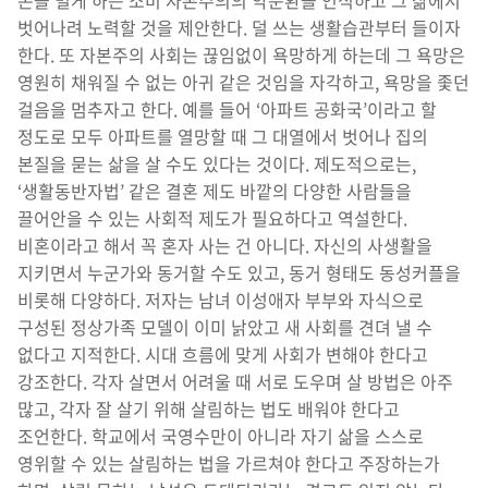
돈을 벌게 하는 소비 자본주의의 악순환을 인식하고 그 삶에서
벗어나려 노력할 것을 제안한다. 덜 쓰는 생활습관부터 들이자
한다. 또 자본주의 사회는 끊임없이 욕망하게 하는데 그 욕망은
영원히 채워질 수 없는 아귀 같은 것임을 자각하고, 욕망을 좇던
걸음을 멈추자고 한다. 예를 들어 ‘아파트 공화국’이라고 할
정도로 모두 아파트를 열망할 때 그 대열에서 벗어나 집의
본질을 묻는 삶을 살 수도 있다는 것이다. 제도적으로는,
‘생활동반자법’ 같은 결혼 제도 바깥의 다양한 사람들을
끌어안을 수 있는 사회적 제도가 필요하다고 역설한다.
비혼이라고 해서 꼭 혼자 사는 건 아니다. 자신의 사생활을
지키면서 누군가와 동거할 수도 있고, 동거 형태도 동성커플을
비롯해 다양하다. 저자는 남녀 이성애자 부부와 자식으로
구성된 정상가족 모델이 이미 낡았고 새 사회를 견뎌 낼 수
없다고 지적한다. 시대 흐름에 맞게 사회가 변해야 한다고
강조한다. 각자 살면서 어려울 때 서로 도우며 살 방법은 아주
많고, 각자 잘 살기 위해 살림하는 법도 배워야 한다고
조언한다. 학교에서 국영수만이 아니라 자기 삶을 스스로
영위할 수 있는 살림하는 법을 가르쳐야 한다고 주장하는가