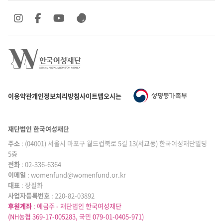
SNS 바로가기
SNS 바로가기
SNS 바로가기
SNS 바로가기
이용약관
개인정보처리방침
사이트맵
오시는 길
재단법인 한국여성재단
주소
: (04001) 서울시 마포구 월드컵북로 5길 13(서교동) 한국여성재단빌딩
5층
전화
: 02-336-6364
이메일
|
: womenfund@womenfund.or.kr
대표
|
: 장필화
사업자등록번호
|
: 220-82-03892
후원계좌
: 예금주 - 재단법인 한국여성재단
(NH농협 369-17-005283, 국민 079-01-0405-971)