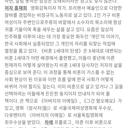
하면, 살림 못하는 남성은 도태되리라는 경고도 잊지 않는다.
저자 홍재희
영화감독이자 작가. 프리랜서 예술인으로 다양한
알바를 겸업하는 비정규직 노동자로 살고 있다. 1인 가구 비혼
여성이자 주변인으로주류의 바깥에서 소수자의 목소리에 항상
귀를 기울이며 촉을 세우는 삶을 살고 있다. 요즘은 일상의
민주화를 이루어 내는 데 가장 중요한 화두인 ‘개인’의 이야기,
한국 사회에서 실종되었던 그 개인의 자리를 되찾는 작업에
열정을 품고 있다. 《비혼 1세대의 탄생》은 X세대로 대변되는
비혼 1세대가 어떤 배경에서 출현했고, 이들이 중년에 이른
현재까지 어떻게 살아왔는지 비혼 1세대 당사자인 저자의 삶을
중심으로 보여 준다. 이 과정을 통해 비혼이 거스를 수 없는
사회 현상이 된 이유와 이런 흐름 앞에 한국 사회가 어떻게
바뀌어 가야 할지도 짚는다. 이미 비혼으로 살고 있거나 그 길을
선택하려는 이들에게 든든한 동지이자 안내자가 되어 줄
책이다. 쓴 책으로 《아버지의 이메일》, 《그건 혐오예요》가
있고, 영화〈암사자(들)〉로 서울국제여성영화제 우수상,
다큐멘터리 〈아버지의 이메일〉로 서울독립영화제
최우수상을 받았다.
차례
프롤로그_ 마흔 이후 비혼으로