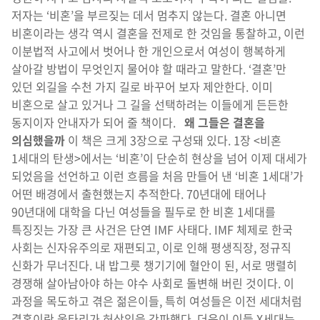
저자는 ‘비혼’을 부르짖는 데서 멈추지 않는다. 결혼 아니면
비혼이라는 생각 역시 결혼을 전제로 한 것임을 통찰하고, 이런
이분법적 사고에서 벗어나 한 개인으로서 여성이 행복하게
살아갈 방법이 무엇인지 물어야 할 때라고 말한다. ‘결혼’만
있던 외길을 수천 가지 길로 바꾸어 보자 제안한다. 이미
비혼으로 살고 있거나 그 길을 선택하려는 이들에게 든든한
동지이자 안내자가 되어 줄 책이다.
왜 그들은 결혼을
의심했을까
이 책은 크게 3장으로 구성돼 있다. 1장 <비혼
1세대의 탄생>에서는 ‘비혼’이 단순히 현상을 넘어 이제 대세가
되었음을 선언하고 이런 흐름을 처음 만들어 낸 ‘비혼 1세대’가
어떤 배경에서 출현했는지 추적한다. 70년대에 태어나
90년대에 대학을 다닌 여성들을 필두로 한 비혼 1세대를
특징짓는 가장 큰 사건은 단연 IMF 사태다. IMF 체제로 한국
사회는 신자유주의로 재편되고, 이로 인해 평생직장, 정규직
신화가 무너진다. 내 밥그릇 챙기기에 혈안이 된, 서로 맹렬히
경쟁해 살아남아야 하는 야수 사회로 돌변해 버린 것이다. 이
과정을 목도하고 겪은 젊은이들, 특히 여성들은 이전 세대처럼
결혼이란 울타리가 허상임을 간파했다. 더욱이 이들 X세대는