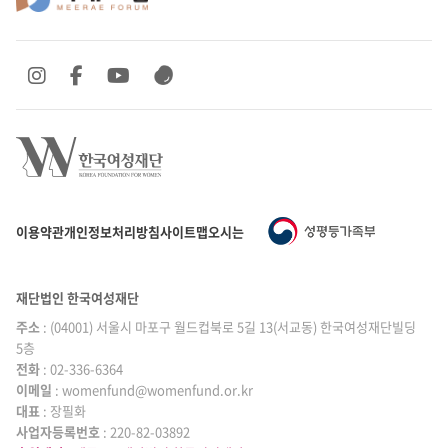
SNS 바로가기
SNS 바로가기
SNS 바로가기
SNS 바로가기
이용약관
개인정보처리방침
사이트맵
오시는 길
재단법인 한국여성재단
주소
: (04001) 서울시 마포구 월드컵북로 5길 13(서교동) 한국여성재단빌딩
5층
전화
: 02-336-6364
이메일
|
: womenfund@womenfund.or.kr
대표
|
: 장필화
사업자등록번호
|
: 220-82-03892