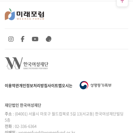
SNS 바로가기
SNS 바로가기
SNS 바로가기
SNS 바로가기
이용약관
개인정보처리방침
사이트맵
오시는 길
재단법인 한국여성재단
주소
: (04001) 서울시 마포구 월드컵북로 5길 13(서교동) 한국여성재단빌딩
5층
전화
: 02-336-6364
이메일
|
: womenfund@womenfund.or.kr