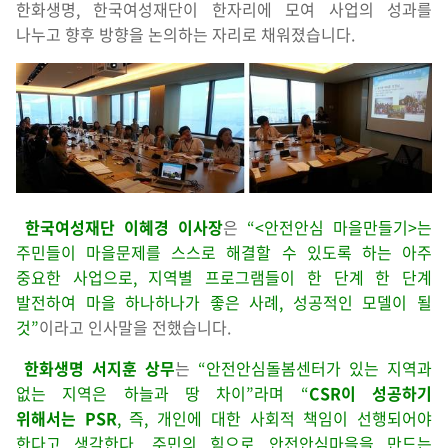
한화생명, 한국여성재단이 한자리에 모여 사업의 성과를
나누고 향후 방향을 논의하는 자리로 채워졌습니다.
한국여성재단 이혜경 이사장
은
“<안전안심 마을만들기>는
주민들이 마을문제를 스스로 해결할 수 있도록 하는 아주
중요한 사업으로, 지역별 프로그램들이 한 단계 한 단계
발전하여 마을 하나하나가 좋은 사례, 성공적인 모델이 될
것”
이라고 인사말을 전했습니다.
한화생명 서지훈 상무
는
“안전안심돌봄센터가 있는 지역과
없는 지역은 하늘과 땅 차이”라며 “
CSR
이 성공하기
위해서는
PSR
, 즉, 개인에 대한 사회적 책임이 선행되어야
한다고 생각한다. 주민의 힘으로 안전안심마을을 만드는