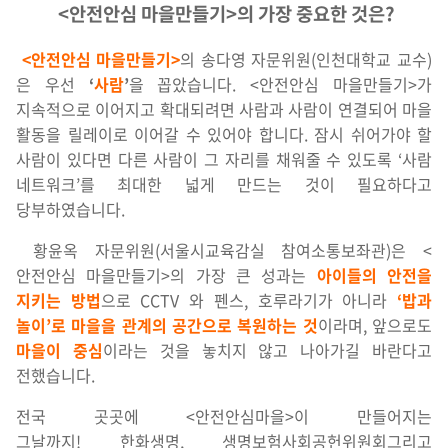
<안전안심 마을만들기>의 가장 중요한 것은?
<안전안심 마을만들기>
의 송다영 자문위원(인천대학교 교수)
은 우선
‘
사람
’
을 꼽았습니다. <안전안심 마을만들기>가
지속적으로 이어지고 확대되려면 사람과 사람이 연결되어 마을
활동을 릴레이로 이어갈 수 있어야 합니다. 잠시 쉬어가야 할
사람이 있다면 다른 사람이 그 자리를 채워줄 수 있도록 ‘사람
네트워크’를 최대한 넓게 만드는 것이 필요하다고
당부하였습니다.
황윤옥 자문위원(서울시교육감실 참여소통보좌관)은 <
안전안심 마을만들기>의 가장 큰 성과는
아이들의 안전을
지키는 방법
으로 CCTV 와 펜스, 호루라기가 아니라
‘밥과
놀이’
로 마을을 관계의 공간으로 복원하는 것
이라며, 앞으로도
마을
이 중심
이라는 것을 놓치지 않고 나아가길 바란다고
전했습니다.
전국 곳곳에 <안전안심마을>이 만들어지는
그날까지! 한화생명, 생명보험사회공헌위원회그리고