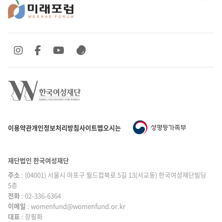
SNS 바로가기
SNS 바로가기
SNS 바로가기
SNS 바로가기
이용약관
개인정보처리방침
사이트맵
오시는 길
재단법인 한국여성재단
주소
: (04001) 서울시 마포구 월드컵북로 5길 13(서교동) 한국여성재단빌딩
5층
전화
: 02-336-6364
이메일
|
: womenfund@womenfund.or.kr
대표
|
: 장필화