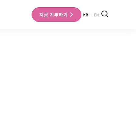
검색
지금
기부하기
KR
EN
나의 기부내역 확인
기부금영수증 확인