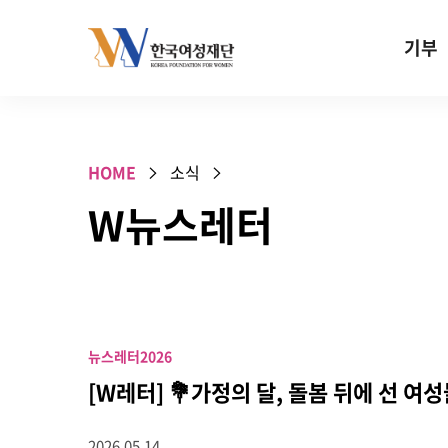
Skip to content
기부
기부안내
성평등 기
HOME
소식
W기금
W뉴스레터
SOS 기
건강지원기
고사리손 
기업기부
뉴스레터
2026
특별기념일 
[W레터] 💐가정의 달, 돌봄 뒤에 선 
2026.05.14