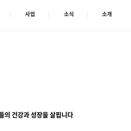
사업
소식
소개
사업 안내
W스토리
재단소개
금
성평등문화확산
공지/공모
연혁
여성인권보장
W뉴스레터
함께하는 사람들
금
여성임파워먼트
언론보도
투명경영
금
다양성존중과 돌봄사회
발행물
공간 대관
기금
대외협력
지난사업
기부
여성들의 건강과 성장을 살핍니다