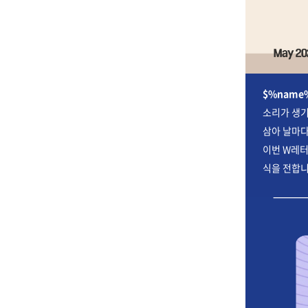
$%name
소리가 생기
삼아 날마다
이번 W레터
식을 전합니