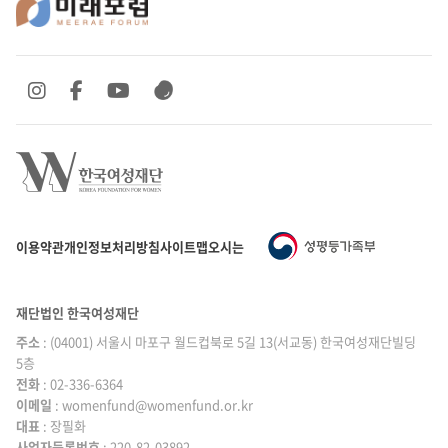
SNS 바로가기
SNS 바로가기
SNS 바로가기
SNS 바로가기
이용약관
개인정보처리방침
사이트맵
오시는 길
재단법인 한국여성재단
주소
: (04001) 서울시 마포구 월드컵북로 5길 13(서교동) 한국여성재단빌딩
5층
전화
: 02-336-6364
이메일
|
: womenfund@womenfund.or.kr
대표
|
: 장필화
사업자등록번호
|
: 220-82-03892