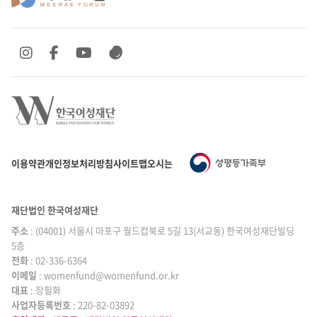
SNS 바로가기
SNS 바로가기
SNS 바로가기
SNS 바로가기
이용약관
개인정보처리방침
사이트맵
오시는 길
재단법인 한국여성재단
주소
: (04001) 서울시 마포구 월드컵북로 5길 13(서교동) 한국여성재단빌딩
5층
전화
: 02-336-6364
이메일
|
: womenfund@womenfund.or.kr
대표
|
: 장필화
사업자등록번호
|
: 220-82-03892