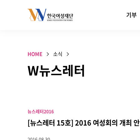
Skip to content
기부
기부안내
성평등 기
HOME
소식
W기금
W뉴스레터
SOS 기
건강지원기
고사리손 
기업기부
뉴스레터
2016
특별기념일 
[뉴스레터 15호] 2016 여성회의 개최 
2016.08.30