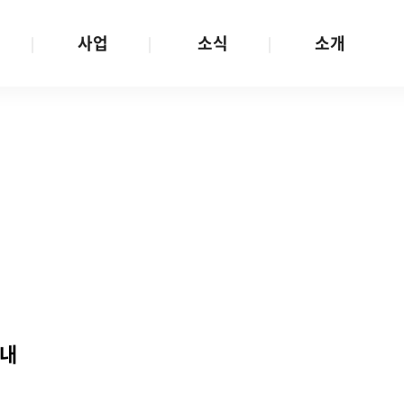
사업
소식
소개
사업 안내
W스토리
재단소개
금
성평등문화확산
공지/공모
연혁
여성인권보장
W뉴스레터
함께하는 사람들
금
여성임파워먼트
언론보도
투명경영
금
다양성존중과 돌봄사회
발행물
공간 대관
기금
대외협력
지난사업
기부
안내