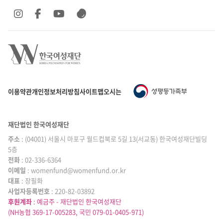
SNS 바로가기
SNS 바로가기
SNS 바로가기
SNS 바로가기
이용약관
개인정보처리방침
사이트맵
오시는 길
재단법인 한국여성재단
주소
: (04001) 서울시 마포구 월드컵북로 5길 13(서교동) 한국여성재단빌딩
5층
전화
: 02-336-6364
이메일
|
: womenfund@womenfund.or.kr
대표
|
: 장필화
사업자등록번호
|
: 220-82-03892
후원계좌
: 예금주 - 재단법인 한국여성재단
(NH농협 369-17-005283, 국민 079-01-0405-971)