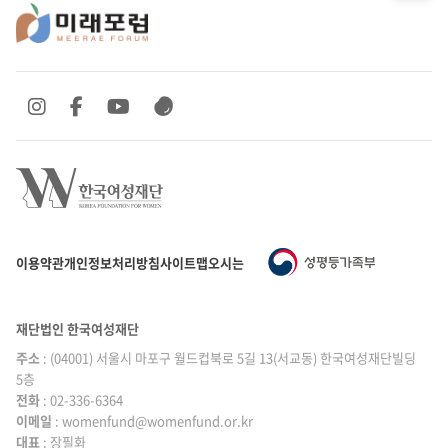
SNS 바로가기
SNS 바로가기
SNS 바로가기
SNS 바로가기
이용약관
개인정보처리방침
사이트맵
오시는 길
재단법인 한국여성재단
주소
: (04001) 서울시 마포구 월드컵북로 5길 13(서교동) 한국여성재단빌딩
5층
전화
: 02-336-6364
이메일
|
: womenfund@womenfund.or.kr
대표
|
: 장필화