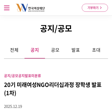
Skip to content
메뉴 열기
기부하기
공지/공모
전체
공지
공모
발표
초대
공지/공모
공지
발표
미분류
20기 미래여성NGO리더십과정 장학생 발표
(1차)
2025.12.19