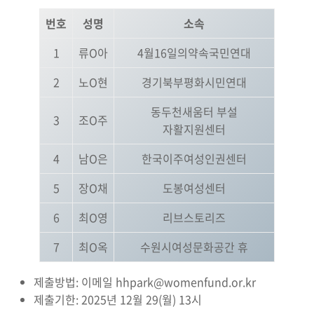
번호
성명
소속
1
류O아
4월16일의약속국민연대
2
노O현
경기북부평화시민연대
동두천새움터 부설
3
조O주
자활지원센터
4
남O은
한국이주여성인권센터
5
장O채
도봉여성센터
6
최O영
리브스토리즈
7
최O옥
수원시여성문화공간 휴
제출방법: 이메일 hhpark@womenfund.or.kr
제출기한: 2025년 12월 29(월) 13시